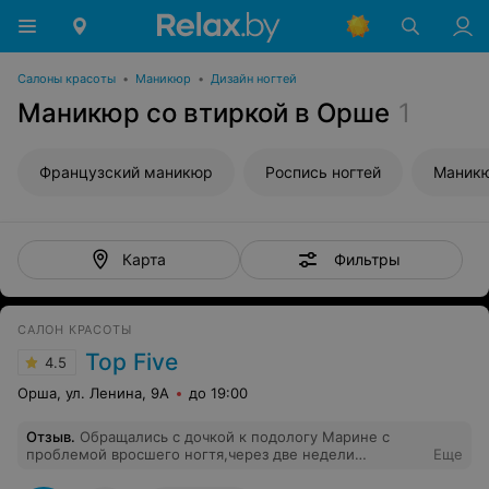
Салоны красоты
•
Маникюр
•
Дизайн ногтей
Маникюр со втиркой в Орше
1
Французский маникюр
Роспись ногтей
Маник
Фильтры
Карта
САЛОН КРАСОТЫ
Top Five
4.5
Орша, ул. Ленина, 9А
до 19:00
Отзыв
.
Обращались с дочкой к подологу Марине с
проблемой вросшего ногтя,через две недели
Еще
получили вместо одного вросшего уголка,два,мастер