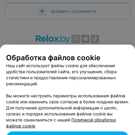
Добавить специалиста
О проекте
Новости проекта
Размещение рекламы
Обработка файлов cookie
Вакансии
Публичный договор
Способы оплаты
Публичный договор по использованию сервиса
Наш сайт использует файлы cookie для обеспечения
«Афиша»
удобства пользователей сайта, его улучшения, сбора
статистики и предоставления персонализированных
Пользовательское соглашение
рекомендаций.
Написать в поддержку
Вы можете настроить параметры использования файлов
Связаться по вопросам сотрудничества
cookie или изменить свое согласие в более позднее время.
Написать руководителю relax.by
Для получения дополнительной информации о целях,
Персональные настройки cookie
сроках и порядке использования файлов cookie вы
можете ознакомиться с нашей
Политикой обработки
Обработка персональных данных
файлов cookie