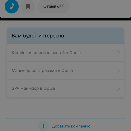
.Благодаря её золотым рукам,теперь могу носить
любую обувь и и нет никакой боли Благодарю
22
Отзывы
вас,Марина, за ваш профессионализм!!!!
Вам будет интересно
Китайская роспись ногтей в Орше
Маникюр со стразами в Орше
SPA маникюр в Орше
Добавить компанию