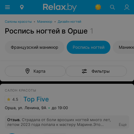
Салоны красоты
•
Маникюр
•
Дизайн ногтей
Роспись ногтей в Орше
1
Французский маникюр
Роспись ногтей
Маник
Фильтры
Карта
САЛОН КРАСОТЫ
Top Five
4.5
Орша, ул. Ленина, 9А
до 19:00
Отзыв
.
Страдала от боли вросших ногтей много лет,
летом 2023 года попала к мастеру Марине.Это
Еще
профессионал своего дела,чуткая,внимательная