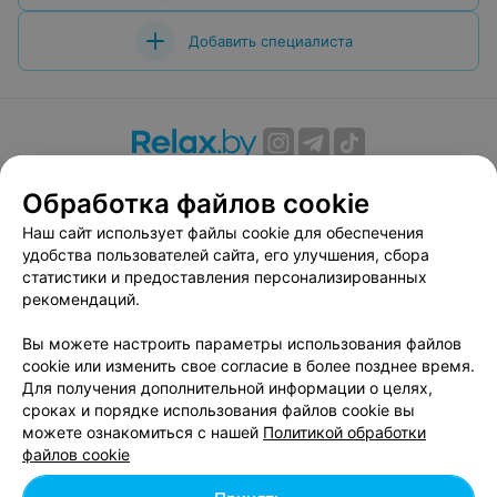
Добавить специалиста
О проекте
Новости проекта
Размещение рекламы
Обработка файлов cookie
Вакансии
Публичный договор
Способы оплаты
Наш сайт использует файлы cookie для обеспечения
Публичный договор по использованию сервиса
удобства пользователей сайта, его улучшения, сбора
«Афиша»
статистики и предоставления персонализированных
Пользовательское соглашение
рекомендаций.
Написать в поддержку
Вы можете настроить параметры использования файлов
Связаться по вопросам сотрудничества
cookie или изменить свое согласие в более позднее время.
Написать руководителю relax.by
Для получения дополнительной информации о целях,
сроках и порядке использования файлов cookie вы
Персональные настройки cookie
можете ознакомиться с нашей
Политикой обработки
Обработка персональных данных
файлов cookie