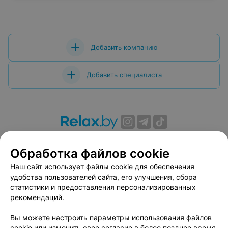
Добавить компанию
Добавить специалиста
О проекте
Новости проекта
Размещение рекламы
Обработка файлов cookie
Вакансии
Публичный договор
Способы оплаты
Публичный договор по использованию сервиса
Наш сайт использует файлы cookie для обеспечения
«Афиша»
удобства пользователей сайта, его улучшения, сбора
статистики и предоставления персонализированных
Пользовательское соглашение
рекомендаций.
Написать в поддержку
Вы можете настроить параметры использования файлов
Связаться по вопросам сотрудничества
cookie или изменить свое согласие в более позднее время.