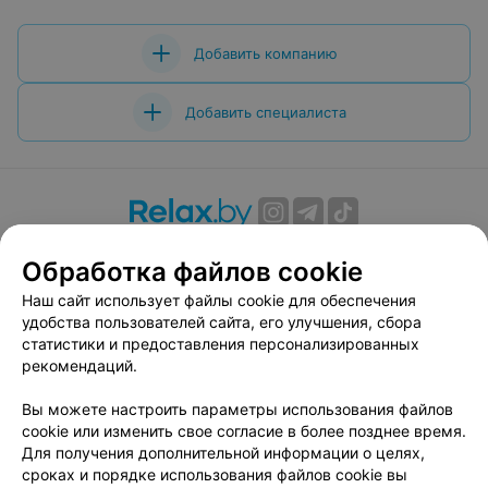
Добавить компанию
Добавить специалиста
О проекте
Новости проекта
Размещение рекламы
Обработка файлов cookie
Вакансии
Публичный договор
Способы оплаты
Наш сайт использует файлы cookie для обеспечения
Публичный договор по использованию сервиса
удобства пользователей сайта, его улучшения, сбора
«Афиша»
статистики и предоставления персонализированных
Пользовательское соглашение
рекомендаций.
Написать в поддержку
Вы можете настроить параметры использования файлов
Связаться по вопросам сотрудничества
cookie или изменить свое согласие в более позднее время.
Написать руководителю relax.by
Для получения дополнительной информации о целях,
сроках и порядке использования файлов cookie вы
Персональные настройки cookie