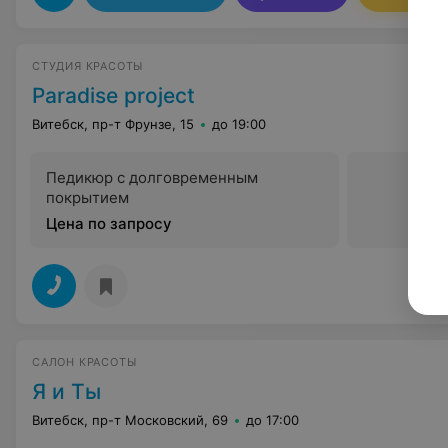
СТУДИЯ КРАСОТЫ
Paradise project
Витебск, пр-т Фрунзе, 15
до 19:00
Педикюр c долговременным
покрытием
Цена по запросу
САЛОН КРАСОТЫ
Я и Ты
Витебск, пр-т Московский, 69
до 17:00