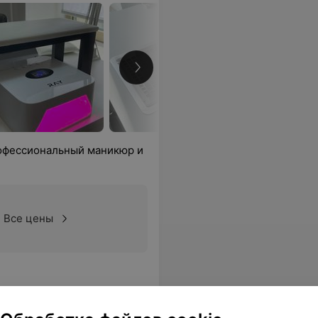
рофессиональный маникюр и
Все цены
ся