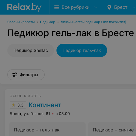
Все рубрики
Брест
Салоны красоты
•
Педикюр
•
Дизайн ногтей педикюр (Тип покрытия)
Педикюр гель-лак в Бресте
Педикюр Shellac
Педикюр гель-лак
Фильтры
САЛОН КРАСОТЫ
Континент
3.3
Брест, ул. Гоголя, 61
с 08:00
Педикюр + гель-лак
Педикюр + снятие 