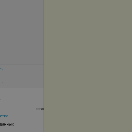
р
© 2026 ООО «Артокс Лаб», УНП 191700409,
регистрирующий орган - Минский горисполком
|
220012, Республика Беларусь, г. Минск,
ства
улица Толбухина, 2, пом. 16 | info@relax.by
 данных