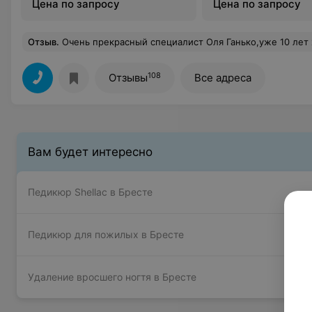
Цена по запросу
Цена по запросу
Отзыв
.
Очень прекрасный специалист Оля Ганько,уже 10 лет хожу в салон и претензий нет ,всё отлично. Так же к Карин
108
Отзывы
Все адреса
Вам будет интересно
Педикюр Shellac в Бресте
Педикюр для пожилых в Бресте
Удаление вросшего ногтя в Бресте