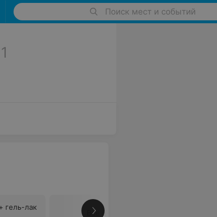
Поиск мест и событий
1
+ гель-лак
Все цены