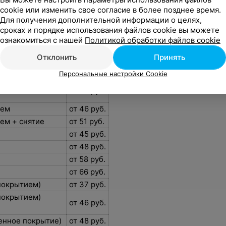
cookie или изменить свое согласие в более позднее время.
Для получения дополнительной информации о целях,
сроках и порядке использования файлов cookie вы можете
ознакомиться с нашей
Политикой обработки файлов cookie
от 51 руб.
Отклонить
Принять
снятие
от 54 руб.
от 40 руб.
Персональные настройки Cookie
снятие гель-
от 53 руб.
ием
от 46 руб.
ем + снятие
от 51 руб.
от 45 руб.
от 48 руб.
от 58 руб.
от 66 руб.
покрытием)
от 37 руб.
покрытием)
от 46 руб.
енное покрытие)
от 48 руб.