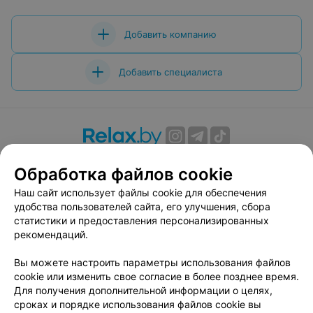
Добавить компанию
Добавить специалиста
О проекте
Новости проекта
Размещение рекламы
Обработка файлов cookie
Вакансии
Публичный договор
Способы оплаты
Наш сайт использует файлы cookie для обеспечения
Публичный договор по использованию сервиса
удобства пользователей сайта, его улучшения, сбора
«Афиша»
статистики и предоставления персонализированных
Пользовательское соглашение
рекомендаций.
Написать в поддержку
Вы можете настроить параметры использования файлов
Связаться по вопросам сотрудничества
cookie или изменить свое согласие в более позднее время.
Написать руководителю relax.by
Для получения дополнительной информации о целях,
сроках и порядке использования файлов cookie вы
Персональные настройки cookie