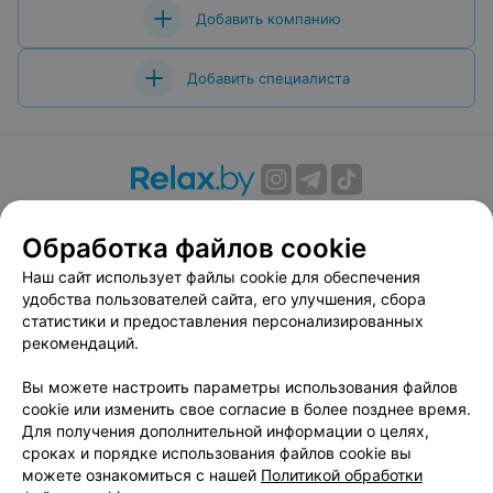
Добавить компанию
Добавить специалиста
О проекте
Новости проекта
Размещение рекламы
Обработка файлов cookie
Вакансии
Публичный договор
Способы оплаты
Публичный договор по использованию сервиса
Наш сайт использует файлы cookie для обеспечения
«Афиша»
удобства пользователей сайта, его улучшения, сбора
статистики и предоставления персонализированных
Пользовательское соглашение
рекомендаций.
Написать в поддержку
Вы можете настроить параметры использования файлов
Связаться по вопросам сотрудничества
cookie или изменить свое согласие в более позднее время.
Написать руководителю relax.by
Для получения дополнительной информации о целях,
Персональные настройки cookie
сроках и порядке использования файлов cookie вы
можете ознакомиться с нашей
Политикой обработки
Обработка персональных данных