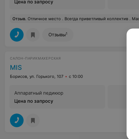
Цена по запросу
Отзыв
.
Отличное место . Всегда приветливый коллектив . Мастера своего дела , сделают все как
1
Отзывы
САЛОН-ПАРИКМАХЕРСКАЯ
MIS
Борисов, ул. Горького, 107
с 10:00
Аппаратный педикюр
Цена по запросу