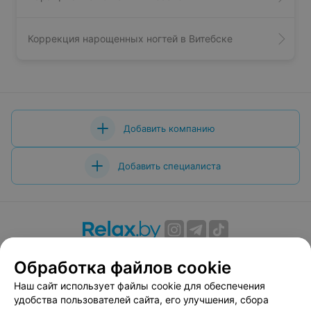
... лучший клуб! стоит посетить =)
Коррекция нарощенных ногтей в Витебске
Добавить компанию
Добавить специалиста
О проекте
Новости проекта
Размещение рекламы
Обработка файлов cookie
Вакансии
Публичный договор
Способы оплаты
Наш сайт использует файлы cookie для обеспечения
Публичный договор по использованию сервиса
удобства пользователей сайта, его улучшения, сбора
«Афиша»