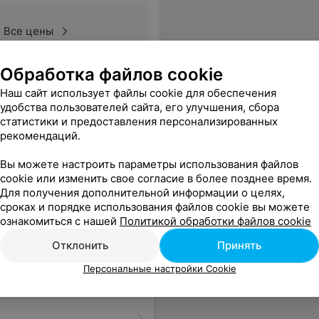
Все цены
Обработка файлов cookie
-клубов, где профессионально преподают классический танец, танец у шеста, стрип-пластику. хочу отдельно отметить и сказать огроооомное спасибо рыженькой девочке Даше (пилоны), Лауре (стрип-пластика) и легендарному любимому хореографу Шаховой Олесе ... лучший клуб! стоит посетить =)
Еще
Наш сайт использует файлы cookie для обеспечения
удобства пользователей сайта, его улучшения, сбора
статистики и предоставления персонализированных
рекомендаций.
Вы можете настроить параметры использования файлов
cookie или изменить свое согласие в более позднее время.
Для получения дополнительной информации о целях,
сроках и порядке использования файлов cookie вы можете
ознакомиться с нашей
Политикой обработки файлов cookie
Отклонить
Принять
Персональные настройки Cookie