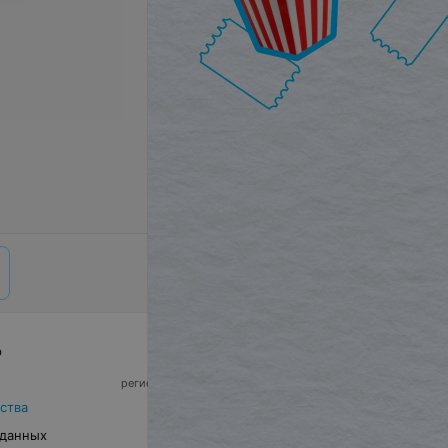
р
© 2026 ООО «Артокс Лаб», УНП 191700409,
регистрирующий орган - Минский горисполком
|
220012, Республика Беларусь, г. Минск,
ства
улица Толбухина, 2, пом. 16 | info@relax.by
 данных