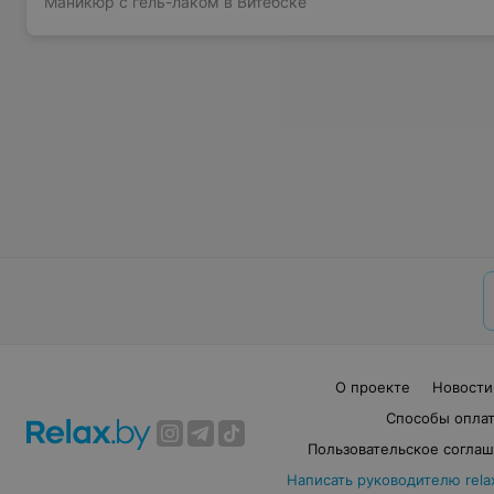
Маникюр с гель-лаком в Витебске
О проекте
Новости
Способы опла
Пользовательское согла
Написать руководителю rela