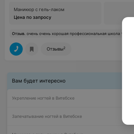
Маникюр с гель-лаком
Цена по запросу
Отзыв
.
очень очень хорошая профессиональная школа танца. профессиональные инструктора и хореографы, уютный зал, наличие душа. посещаю школу уже давно. за это время она стала мне второй семьей. к ученикам относятся требовательно. благодаря чему и достигается соответствующий результат. за 1.5 года обучения я значительно увеличила свою пластичность, снизила вес, получила огромнейший заряд энергии и раскрепостилась. кроме того, я открыла женственную часть своей личности. также мне есть чем гордится: благодаря усилиям и настойчивости моих преподавателей я смогла сесть на все три шпагата - продольный правый и левый, и поперечный шпагат. это единственное место в городе, среди фитнесс
2
Отзывы
Вам будет интересно
Укрепление ногтей в Витебске
Запечатывание ногтей в Витебске