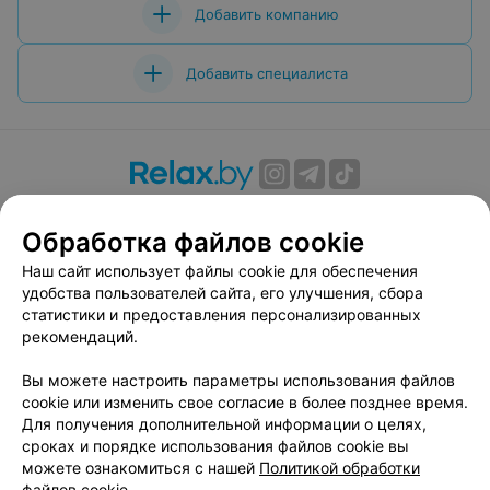
Добавить компанию
Добавить специалиста
О проекте
Новости проекта
Размещение рекламы
Обработка файлов cookie
Вакансии
Публичный договор
Способы оплаты
Публичный договор по использованию сервиса
Наш сайт использует файлы cookie для обеспечения
«Афиша»
удобства пользователей сайта, его улучшения, сбора
статистики и предоставления персонализированных
Пользовательское соглашение
рекомендаций.
Написать в поддержку
Вы можете настроить параметры использования файлов
Связаться по вопросам сотрудничества
cookie или изменить свое согласие в более позднее время.
Написать руководителю relax.by
Для получения дополнительной информации о целях,
Персональные настройки cookie
сроках и порядке использования файлов cookie вы
можете ознакомиться с нашей
Политикой обработки
Обработка персональных данных
файлов cookie