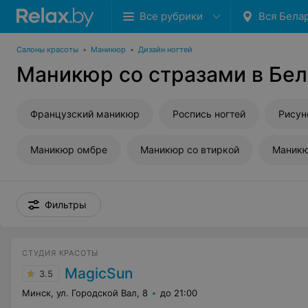
Все рубрики
Вся Бела
Салоны красоты
•
Маникюр
•
Дизайн ногтей
Маникюр со стразами в Бе
Французский маникюр
Роспись ногтей
Рисун
Маникюр омбре
Маникюр со втиркой
Маникю
Фильтры
СТУДИЯ КРАСОТЫ
MagicSun
3.5
Минск, ул. Городской Вал, 8
до 21:00