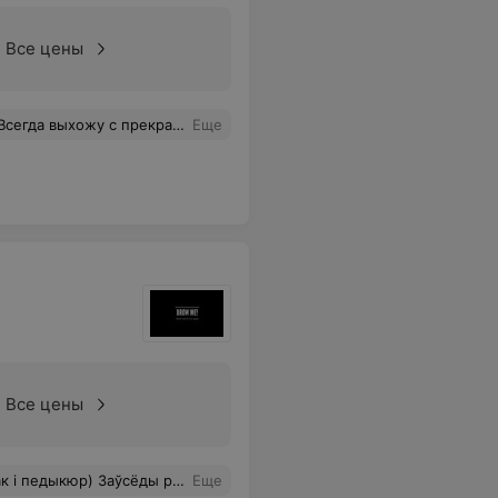
Все цены
ыми волосами, довольная стрижкой. Спасибо!
Еще
Все цены
Заўсёды радая да яе прыйсці)
Еще