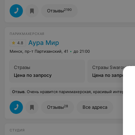
2190
Отзывы
ПАРИКМАХЕРСКАЯ
Аура Мир
4.8
Минск, пр-т Партизанский, 41
до 21:00
Стразы
Стразы Swarovski
Цена по запросу
Цена по запросу
Отзыв
.
Очень нравится парикмахерская, красивый интерьер, вежливый персонал, всегда предлагают чай, кофе) По стрижке очень хорошо проконсультировали, поменяли имидж, осталась очень довольн
28
Отзывы
Все адреса
СТУДИЯ