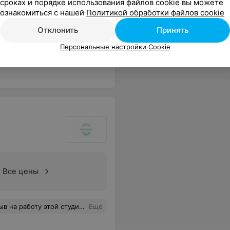
сроках и порядке использования файлов cookie вы можете
ознакомиться с нашей
Политикой обработки файлов cookie
Отклонить
Принять
е на высшем уровне Мои красные ногти просто бомба.
Еще
Персональные настройки Cookie
Все цены
ли, унизили как могли, но и заблокировали мой номер. Невежливый, амбициозный сотрудник рецепции позволяет себе идти против мнения администрации, продолжая нагнетать ситуации. Ну что же, госпожа Регина, это Ваш выбор
Еще