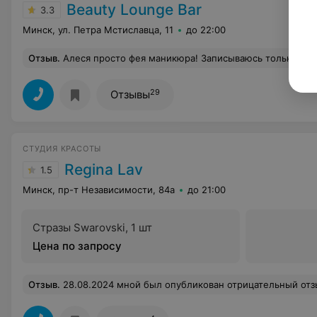
Beauty Lounge Bar
3.3
Минск, ул. Петра Мстиславца, 11
до 22:00
Отзыв
.
Алеся просто фея маникюра! Записываюсь только к ней. Делает все идеально, каждый ноготок выстраивает. Алеся чёткая. Вс
29
Отзывы
СТУДИЯ КРАСОТЫ
Regina Lav
1.5
Минск, пр-т Независимости, 84а
до 21:00
Стразы Swarovski, 1 шт
Цена по запросу
Отзыв
.
28.08.2024 мной был опубликован отрицательный отзыв на работу этой студии. В ответ на это был опубликован ответ студии, аналогичный ответ отправлен на электронную почту. В ответе приносились извинения за сложившуюся ситуацию, якобы о проведенной беседе со сотрудниками и предложена скидка 50%,выражены пожелания о дальнейшем сотрудничестве. Однако, сегодня при попытке записи онлайн, не удалось ее осуществить, так как оказалось, что у меня нет доступа к записи. Т .е. мне не просто нахамили, оскорби