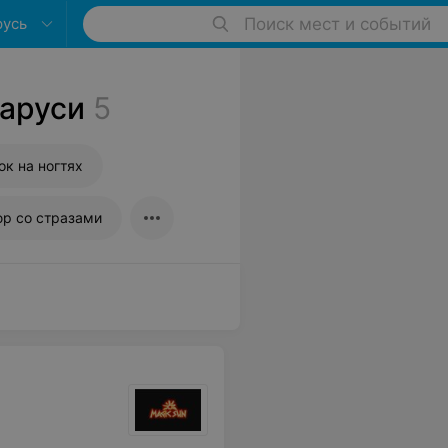
русь
Поиск мест и событий
ларуси
5
ок на ногтях
р со стразами