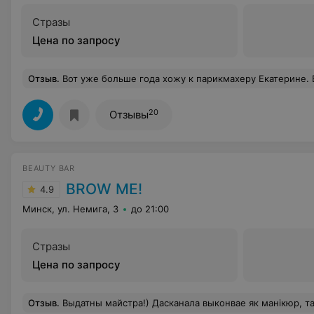
Стразы
Цена по запросу
Отзыв
.
Вот уже больше года хожу к парикмахеру Екатерине. Всегда выхожу с прекрасным настроением, ровн
20
Отзывы
BEAUTY BAR
BROW ME!
4.9
Минск, ул. Немига, 3
до 21:00
Стразы
Цена по запросу
Отзыв
.
Выдатны майстра!) Дасканала выконвае як манікюр, так і педыкюр) 