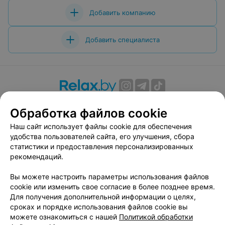
Добавить компанию
Добавить специалиста
О проекте
Новости проекта
Размещение рекламы
Обработка файлов cookie
Вакансии
Публичный договор
Способы оплаты
Наш сайт использует файлы cookie для обеспечения
Публичный договор по использованию сервиса
удобства пользователей сайта, его улучшения, сбора
«Афиша»
статистики и предоставления персонализированных
Пользовательское соглашение
рекомендаций.
Написать в поддержку
Вы можете настроить параметры использования файлов
Связаться по вопросам сотрудничества
cookie или изменить свое согласие в более позднее время.
Написать руководителю relax.by
Для получения дополнительной информации о целях,
сроках и порядке использования файлов cookie вы
Персональные настройки cookie
можете ознакомиться с нашей
Политикой обработки
Обработка персональных данных