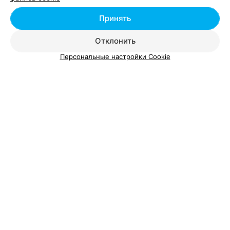
Наращивание ногтей в Борисове
Принять
Отклонить
Персональные настройки Cookie
Добавить компанию
Добавить специалиста
О проекте
Новости проекта
Размещение рекламы
Вакансии
Публичный договор
Способы оплаты
Публичный договор по использованию сервиса
«Афиша»
Пользовательское соглашение