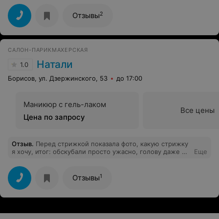
2
Отзывы
САЛОН-ПАРИКМАХЕРСКАЯ
Натали
1.0
Борисов, ул. Дзержинского, 53
до 17:00
Маникюр с гель-лаком
Все цены
Цена по запросу
Отзыв
.
Перед стрижкой показала фото, какую стрижку
я хочу, итог: обскубали просто ужасно, голову даже не
Еще
предложили помыть, я сама попросила, пока мыла,
положила на меня неприятно пахнущее полотенце!
Начала сушить голову не нанеся термозащиту, конечно
1
Отзывы
же я попросила сама, после мне был нанесён,
наверно, самый дешевый спрей, хоть за это спасибо! В
общем просто кошмар, не ходите туда.