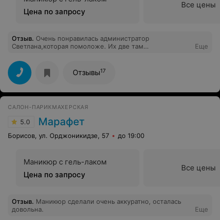
Все цены
Цена по запросу
Отзыв
.
Очень понравилась администратор
Светлана,которая помоложе. Их две там
Еще
Светланы...которая помоложе очень
доброжелательная,всегда всё расскажет,на любые
вопросы ответит. Очень приятно, когда прихожу и
17
Отзывы
попадаю в её смену!!!
САЛОН-ПАРИКМАХЕРСКАЯ
Марафет
5.0
Борисов, ул. Орджоникидзе, 57
до 19:00
Маникюр с гель-лаком
Все цены
Цена по запросу
Отзыв
.
Маникюр сделали очень аккуратно, осталась
довольна.
Еще