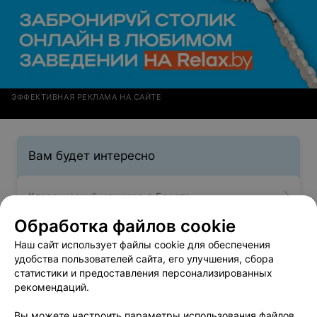
ЭФФЕКТИВНАЯ РЕКЛАМА НА САЙТЕ
Вам будет интересно
Классический маникюр в Бресте
Обработка файлов cookie
Мужской маникюр в Бресте
Наш сайт использует файлы cookie для обеспечения
удобства пользователей сайта, его улучшения, сбора
статистики и предоставления персонализированных
Французский маникюр в Бресте
рекомендаций.
Вы можете настроить параметры использования файлов