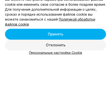
cookie или изменить свое согласие в более позднее время.
Для получения дополнительной информации о целях,
сроках и порядке использования файлов cookie вы
можете ознакомиться с нашей
Политикой обработки
Добавить компанию
файлов cookie
Добавить специалиста
Принять
Отклонить
Персональные настройки Cookie
О проекте
Новости проекта
Размещение рекламы
Вакансии
Публичный договор
Способы оплаты
Публичный договор по использованию сервиса
«Афиша»
Пользовательское соглашение
Написать в поддержку
Связаться по вопросам сотрудничества
Написать руководителю relax.by