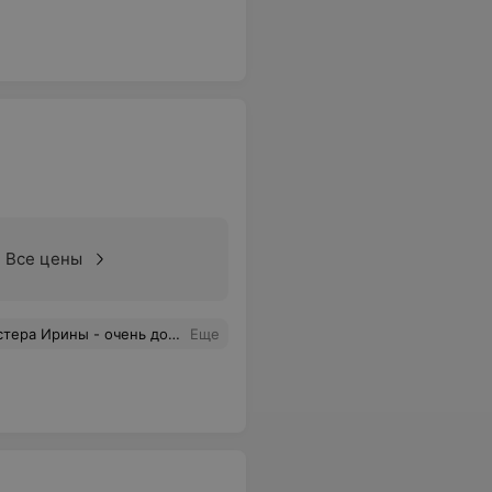
Все цены
ладкие, блестящие и выглядят ухоженными и здоровыми) И цена очень порадовала) Вообщем всем рекомендую)
Еще