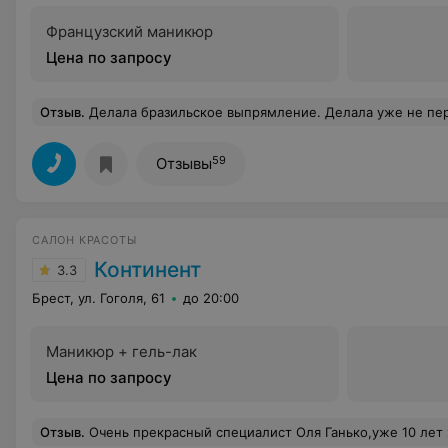
Французский маникюр
Цена по запросу
Отзыв
.
Делала бразильское выпрямление. Делала уже не первый раз, последний раз в июле. утюжком все это время и не пользовалась, волосы были гладкие, красивые. И вот сделала снова в мае, мастер-Рита. Стоимость усуги-900 тыс.руб. Еще и месяца не прошло, а этого "бразильского выпрямления" уже и не видно. приходится пользоваться утюжком снов
59
Отзывы
САЛОН КРАСОТЫ
Континент
3.3
Брест, ул. Гоголя, 61
до 20:00
Маникюр + гель-лак
Цена по запросу
Отзыв
.
Очень прекрасный специалист Оля Ганько,уже 10 лет хожу в салон и претензий нет ,всё отлично. Так же к Карин