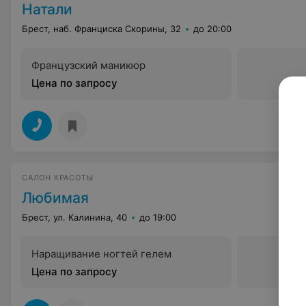
Натали
Брест, наб. Франциска Скорины, 32
до 20:00
Французский маникюр
Цена по запросу
САЛОН КРАСОТЫ
Любимая
Брест, ул. Калинина, 40
до 19:00
Наращивание ногтей гелем
Цена по запросу