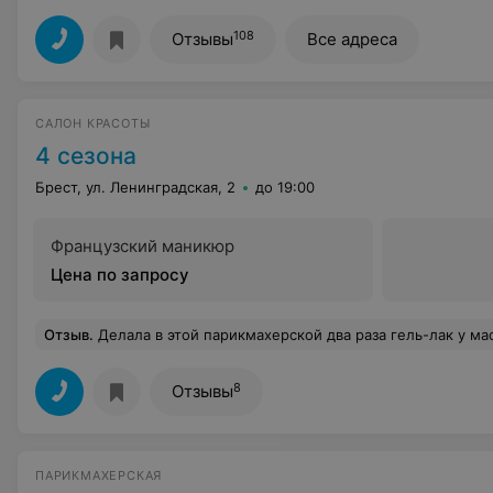
108
Отзывы
Все адреса
САЛОН КРАСОТЫ
4 сезона
Брест, ул. Ленинградская, 2
до 19:00
Французский маникюр
Цена по запросу
Отзыв
.
Делала в этой парикмахерской два раза гель-лак у мастера Ирины - очень довольна, аккуратно, красиво и недорого) Также была на процедуре полировке волос Секущихся после первого раза почти нет, по сравнению с тем, что было - супер) Волосы г
8
Отзывы
ПАРИКМАХЕРСКАЯ