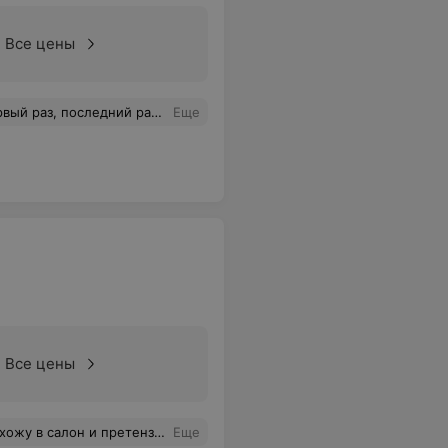
Все цены
а. волосы перепалили очень, пришлось прилично подстричь и так короткие волосы. Ужасный результат. Очень жалею, что обратилась в этот "салон"
Еще
Все цены
е на наращивание ресниц.Всё супер!Советую всем!
Еще