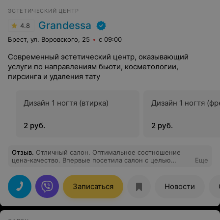
ЭСТЕТИЧЕСКИЙ ЦЕНТР
Grandessa
4.8
Брест, ул. Воровского, 25
с 09:00
Современный эстетический центр, оказывающий
услуги по направлениям бьюти, косметологии,
пирсинга и удаления тату
Дизайн 1 ногтя (втирка)
Дизайн 1 ногтя (фр
2 руб.
2 руб.
Отзыв
.
Отличный салон. Оптимальное соотношение
цена-качество. Впервые посетила салон с целью
Еще
проведения чистки лица. У меня достаточно
проблемная кожа и в качестве лечения косметолог
Юлия посоветовала сделать курс пилингов. Уже после
Записаться
Новости
первого пилинга увидела значительные улучшения,
продолжила курс и не пожалела. Спасибо Юлии!
Отдельное спасибо за бережную и качественную
чистку. Тем, кто ещё не пробовал пилинг, советую