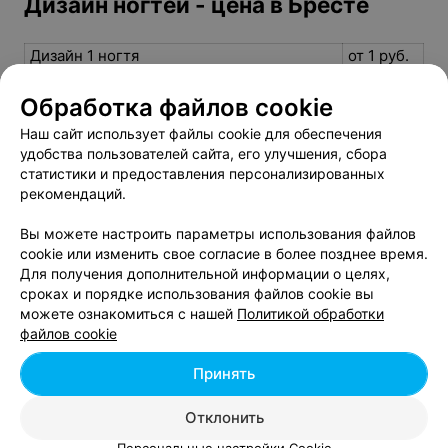
Дизайн ногтей - цена в Бресте
Дизайн 1 ногтя
от 1 руб.
Дизайн 1 ногтя (втирка)
от 1 руб.
Обработка файлов cookie
Дизайн 1 ногтя (инкрустация стразами
от 10 руб.
вся поверхность)
Наш сайт использует файлы cookie для обеспечения
Дизайн 1 ногтя (инкрустация стразами до
удобства пользователей сайта, его улучшения, сбора
от 2 руб.
статистики и предоставления персонализированных
1/4 поверхности)
рекомендаций.
Вы можете настроить параметры использования файлов
cookie или изменить свое согласие в более позднее время.
Для получения дополнительной информации о целях,
сроках и порядке использования файлов cookie вы
Добавить компанию
можете ознакомиться с нашей
Политикой обработки
файлов cookie
Добавить специалиста
Принять
Отклонить