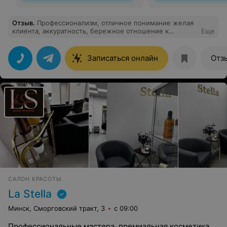
Отзыв
.
Профессионализм, отличное понимание желая
клиента, аккуратность, бережное отношение к
Еще
волосам.
Записаться онлайн
Отз
САЛОН КРАСОТЫ
La Stella
Минск, Сморговский тракт, 3
с 09:00
Профессиональные мастера, премиальная косметика,