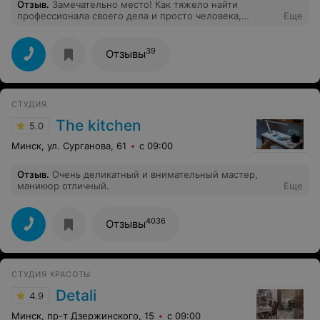
Отзыв
.
Замечательно место! Как тяжело найти
профессионала своего дела и просто человека,
Еще
которому можно доверить свои волосы..я очень рада,
что нашла его у вас!) Спасибо большое Татьяне,
которая преобразила меня и мои волосы! Была
39
Отзывы
приятно удивлена, что у Вас работают мастера своего
дела, которые понимают тебя с полуслова и в итоге ты
получаешь больше, чем ожидал! Теперь только к
Татьяне! :)
СТУДИЯ
The kitchen
5.0
Минск, ул. Сурганова, 61
с 09:00
Отзыв
.
Очень деликатный и внимательный мастер,
маникюр отличный.
Еще
4036
Отзывы
СТУДИЯ КРАСОТЫ
Detali
4.9
Минск, пр-т Дзержинского, 15
с 09:00