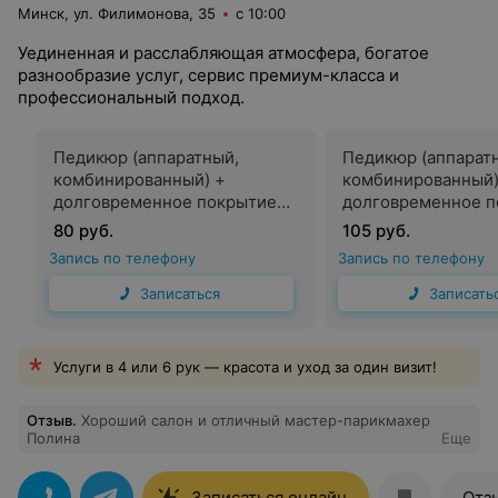
Минск, ул. Филимонова, 35
с 10:00
Уединенная и расслабляющая атмосфера, богатое
разнообразие услуг, сервис премиум-класса и
профессиональный подход.
Педикюр (аппаратный,
Педикюр (аппарат
комбинированный) +
комбинированный)
долговременное покрытие
долговременное п
френч 75
френч топ мастер
80 руб.
105 руб.
Запись по телефону
Запись по телефону
Записаться
Записать
Услуги в 4 или 6 рук — красота и уход за один визит!
Отзыв
.
Хороший салон и отличный мастер-парикмахер
Полина
Еще
Записаться онлайн
Отз