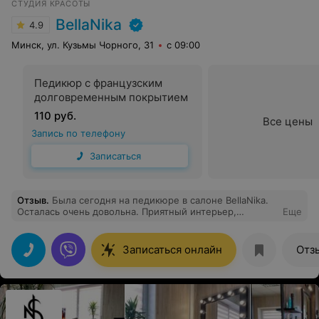
СТУДИЯ КРАСОТЫ
BellaNika
4.9
Минск, ул. Кузьмы Чорного, 31
с 09:00
Педикюр с французским
долговременным покрытием
110 руб.
Все цены
Запись по телефону
Записаться
Отзыв
.
Была сегодня на педикюре в салоне BellaNika.
Осталась очень довольна. Приятный интерьер,
Еще
вежливый и обходительный администратор,
прекрасный внимательный мастер. Всё было
выполнено очень аккуратно и профессионально.
Записаться онлайн
Отз
Большое спасибо!