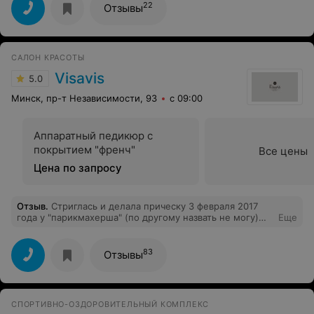
22
Отзывы
САЛОН КРАСОТЫ
Visavis
5.0
Минск, пр-т Независимости, 93
с 09:00
Аппаратный педикюр с
покрытием "френч"
Все цены
Цена по запросу
Отзыв
.
Стриглась и делала прическу 3 февраля 2017
года у "парикмахерша" (по другому назвать не могу)
Еще
Галии. Изначально предупредив, что ращу волосы, хочу
сделать их одной длинны, без филировки. Не знаю,
чем слушала девушка, и слышала ли она меня вообще!
83
Отзывы
Сразу я и не заметила, т.к. волосы убрали в прическу.
Но дома, когда расплела волосы, ужаснулась. Они
были пострижены все разной длины, лесенкой. Это
просто отвратительно. 2 года я сращивала волосы
СПОРТИВНО-ОЗДОРОВИТЕЛЬНЫЙ КОМПЛЕКС
одной длины, а из-за таких мастеров все насмарку.