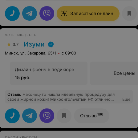
Сидячая работа дает о себе знать.
Записаться онлайн
ЭСТЕТИК-ЦЕНТР
Изуми
3.7
Минск, ул. Захарова, 65/1
с 09:00
Дизайн френч в педикюре
Все цены
15 руб.
Отзыв
.
Наконец-то нашла идеальную процедуру для
своей жирной кожи! Микроигольчатый РФ отлично
Еще
сузил поры и убрал рельеф после акне. Лицо сияет и
выглядит здоровым. Очень довольна результатом и
комфортной атмосферой в центре. Рекомендую!
166
Отзывы
САЛОН КРАСОТЫ