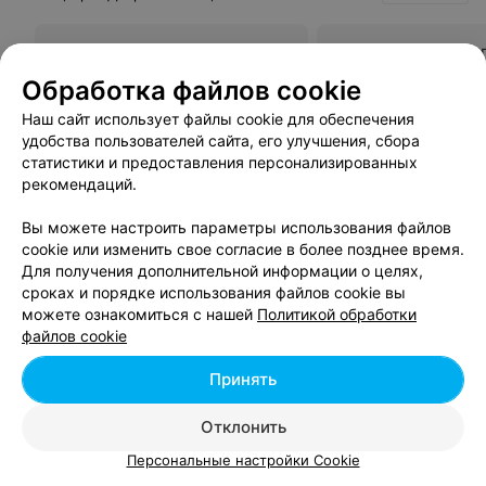
Педикюр с долговременным
Педикюр + френч 
покрытием «френч»
гель-лак
Обработка файлов cookie
Цена по запросу
Цена по запросу
Наш сайт использует файлы cookie для обеспечения
удобства пользователей сайта, его улучшения, сбора
Отзыв
.
Второй раз делаю у Вас, очень быстро, приятно
статистики и предоставления персонализированных
и результат очень нравиться!!!
Еще
рекомендаций.
Вы можете настроить параметры использования файлов
663
Отзывы
cookie или изменить свое согласие в более позднее время.
Для получения дополнительной информации о целях,
сроках и порядке использования файлов cookie вы
можете ознакомиться с нашей
Политикой обработки
Показать ещё 25
файлов cookie
Принять
1
2
3
Отклонить
Персональные настройки Cookie
Вам будет интересно