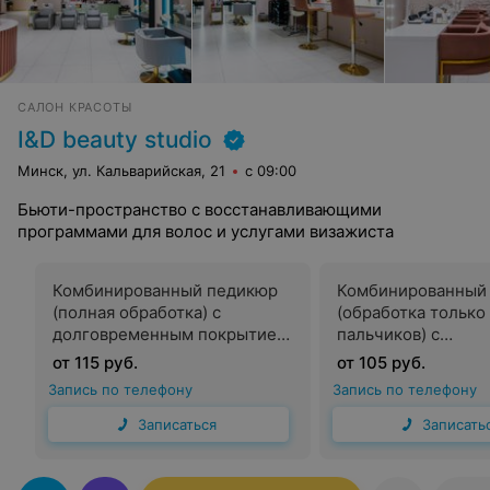
САЛОН КРАСОТЫ
I&D beauty studio
Минск, ул. Кальварийская, 21
с 09:00
Бьюти-пространство с восстанавливающими
программами для волос и услугами визажиста
Комбинированный педикюр
Комбинированный
(полная обработка) с
(обработка только
долговременным покрытием
пальчиков) с
+ дизайн френч
долговременным 
от 115 руб.
от 105 руб.
+ дизайн френч
Запись по телефону
Запись по телефону
Записаться
Записать