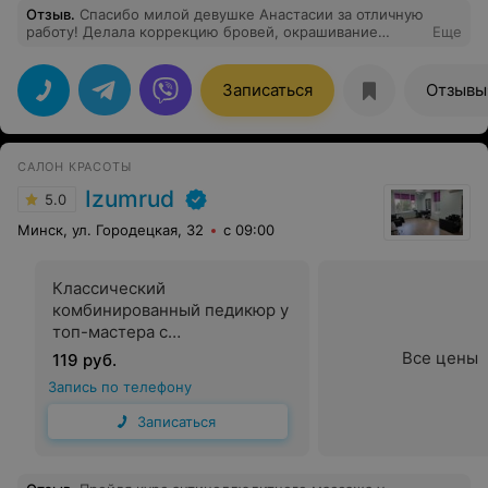
Отзыв
.
Спасибо милой девушке Анастасии за отличную
работу! Делала коррекцию бровей, окрашивание
Еще
бровей и ресниц.
Записаться
Отзывы
САЛОН КРАСОТЫ
Izumrud
5.0
Минск, ул. Городецкая, 32
с 09:00
Классический
комбинированный педикюр у
топ-мастера с
долговременным цветным
Все цены
119 руб.
покрытием френч или легкий
Запись по телефону
дизайн
Записаться