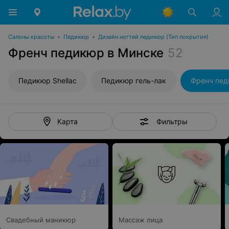
Салоны красоты
•
Педикюр
•
Дизайн ногтей педикюр (Тип покрытия)
Френч педикюр в Минске
52
Педикюр Shellac
Педикюр гель-лак
Френч пе
Фильтры
Карта
Свадебный маникюр
Массаж лица