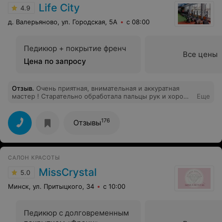
Life City
4.9
д. Валерьяново, ул. Городская, 5А
с 08:00
Педикюр + покрытие френч
Все цены
Цена по запросу
Отзыв
.
Очень приятная, внимательная и аккуратная
мастер ! Старательно обработала пальцы рук и хорошо
Еще
покрыла гель-лаком. Я осталась довольна.
176
Отзывы
САЛОН КРАСОТЫ
MissCrystal
5.0
Минск, ул. Притыцкого, 34
с 10:00
Педикюр с долговременным