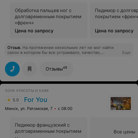
Обработка пальцев ног с
Педикюр с долго
долговременным покрытием
покрытием «френ
«френч»
Цена по запросу
Цена по запросу
Отзыв
.
На протяжении нескольких лет не мог найти
салон в котором бы все устраивало, качество,
Еще
отношение к клиенту, цена... Теперь ТОЛЬКО салон
СонАри! Спасибо огромное специалистам и
руководству , за правильно постеленную работу и
48
Отзывы
отношение к клиенту. С уверенность можно
рекомендовать... Успехов Вам и довольных клиентов.
ЗОНА КРАСОТЫ И КАФЕ
For You
5.0
Минск, ул. Ратомская, 7
с 08:00
Педикюр французский с
долговременным покрытием
Все цены