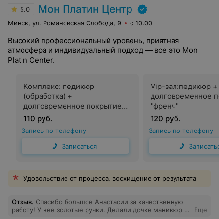
Мон Платин Центр
5.0
Минск, ул. Романовская Слобода, 9
с 10:00
Высокий профессиональный уровень, приятная
атмосфера и индивидуальный подход — все это Mon
Platin Center.
Комплекс: педикюр
Vip-зал:педикюр +
(обработка) +
долговременное п
долговременное покрытие
"френч"
Френч
110 руб.
120 руб.
Запись по телефону
Запись по телефону
Записаться
Записать
Удовольствие от процесса, восхищение от результата
Отзыв
.
Спасибо большое Анастасии за качественную
работу! У нее золотые ручки. Делали дочке маникюр и
Еще
педикюр с покрытием,очень аккуратно и красиво!