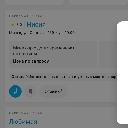
ПАРИКМАХЕРСКАЯ
Нисия
5.0
Минск, ул. Солтыса, 189
до 19:00
Маникюр с долговременным
покрытием
Цена по запросу
Отзыв
.
Работают очень опытные и умелые мастера парикмахерского дела. Теперь хожу только в эту парикмахерскую. Квалифицированные мастера, всегда стрижка, покраска и укладка на отлично, золотые ру
1
Отзывы
ПАРИКМАХЕРСКАЯ
Любимая