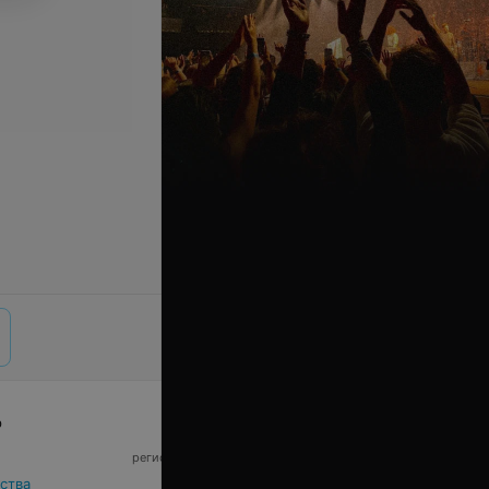
р
© 2026 ООО «Артокс Лаб», УНП 191700409,
регистрирующий орган - Минский горисполком
|
220012, Республика Беларусь, г. Минск,
ства