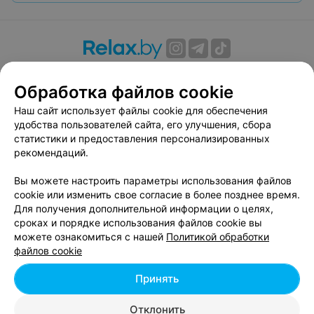
О проекте
Новости проекта
Размещение рекламы
Обработка файлов cookie
Вакансии
Публичный договор
Способы оплаты
Публичный договор по использованию сервиса
Наш сайт использует файлы cookie для обеспечения
«Афиша»
удобства пользователей сайта, его улучшения, сбора
статистики и предоставления персонализированных
Пользовательское соглашение
рекомендаций.
Написать в поддержку
Вы можете настроить параметры использования файлов
Связаться по вопросам сотрудничества
cookie или изменить свое согласие в более позднее время.
Написать руководителю relax.by
Для получения дополнительной информации о целях,
Персональные настройки cookie
сроках и порядке использования файлов cookie вы
можете ознакомиться с нашей
Политикой обработки
Обработка персональных данных
файлов cookie
Принять
© 2026 ООО «Артокс Лаб», УНП 191700409, регистрирующий орган -
Отклонить
Минский горисполком
| 220012, Республика Беларусь, г. Минск,