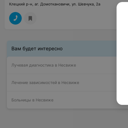
Клецкий р-н, аг. Домоткановичи, ул. Шевчука, 2а
Вам будет интересно
Лучевая диагностика в Несвиже
Лечение зависимостей в Несвиже
Больницы в Несвиже