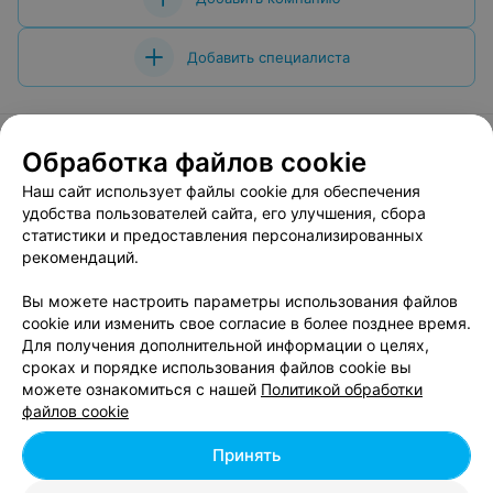
Добавить специалиста
Обработка файлов cookie
Наш сайт использует файлы cookie для обеспечения
О проекте
Новости проекта
Размещение рекламы
удобства пользователей сайта, его улучшения, сбора
Вакансии
Публичный договор
Способы оплаты
статистики и предоставления персонализированных
Публичный договор по использованию сервиса
рекомендаций.
«Афиша»
Вы можете настроить параметры использования файлов
Пользовательское соглашение
cookie или изменить свое согласие в более позднее время.
Написать в поддержку
Для получения дополнительной информации о целях,
сроках и порядке использования файлов cookie вы
Связаться по вопросам сотрудничества
можете ознакомиться с нашей
Политикой обработки
Написать руководителю relax.by
файлов cookie
Персональные настройки cookie
Принять
Обработка персональных данных