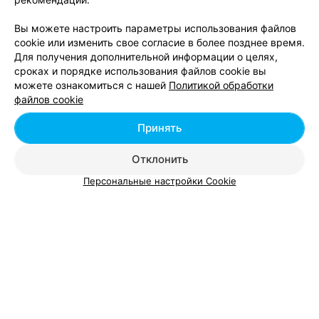
СКУППУНКТ
Вы можете настроить параметры использования файлов
Белскупдрагмет
cookie или изменить свое согласие в более позднее время.
Для получения дополнительной информации о целях,
Молодечно, ул. Великий Гостинец, 75
до 18:00
сроках и порядке использования файлов cookie вы
можете ознакомиться с нашей
Политикой обработки
Услуги
:
Скупка золота, серебра
файлов cookie
2
Отзывы
Все адреса
Принять
Отклонить
Персональные настройки Cookie
Добавить компанию
Добавить специалиста