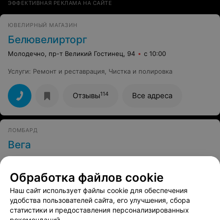
ЭФФЕКТИВНАЯ РЕКЛАМА НА САЙТЕ
ЮВЕЛИРНЫЙ МАГАЗИН
Белювелирторг
Молодечно, пр-т Великий Гостинец, 94
с 10:00
Услуги
:
Ремонт и реставрация
,
Чистка и полировка
114
Отзывы
Все адреса
ЛОМБАРД
Вега
Молодечно, ул. Ф. Скорины, 10а
до 21:00
Обработка файлов cookie
Услуги
:
Ломбард
Наш сайт использует файлы cookie для обеспечения
7
удобства пользователей сайта, его улучшения, сбора
Отзывы
Все адреса
статистики и предоставления персонализированных
рекомендаций.