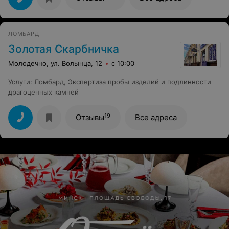
желанные серьги ,и подвески.Спасибо Вам за ваш труд
и с наступающим женским праздником!!!
ЛОМБАРД
Золотая Скарбничка
Молодечно, ул. Волынца, 12
с 10:00
Услуги
:
Ломбард
,
Экспертиза пробы изделий и подлинности
драгоценных камней
19
Отзывы
Все адреса