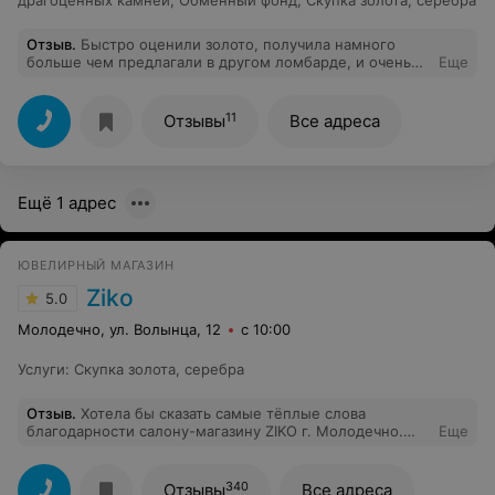
драгоценных камней
,
Обменный фонд
,
Скупка золота, серебра
Отзыв
.
Быстро оценили золото, получила намного
больше чем предлагали в другом ломбарде, и очень
Еще
приятная девушка работает. Радует.
11
Отзывы
Все адреса
Ещё 1 адрес
ЮВЕЛИРНЫЙ МАГАЗИН
Ziko
5.0
Молодечно, ул. Волынца, 12
с 10:00
Услуги
:
Скупка золота, серебра
Отзыв
.
Хотела бы сказать самые тёплые слова
благодарности салону-магазину ZIKO г. Молодечно.
Еще
Дважды сотрудники ,заведующая помогли мне с
заказами и доставкой в наш город.Не пришлось ехать в
Минск.В короткие сроки я получила звонок ...и
340
Отзывы
Все адреса