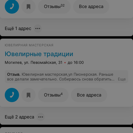
процент. Знакомые говорили, наслышаны про этот
ломбард.
32
Отзывы
Все адреса
Ещё 1 адрес
ЮВЕЛИРНАЯ МАСТЕРСКАЯ
Ювелирные традиции
Могилев, ул. Певомайская, 31
до 16:00
Отзыв
.
Ювелирная мастерская,ул Пионерская. Раньше
все делали замечательно. Собираюсь снова обратиться
Еще
с ремонтом. Живу в Москве,а ремонт золотых изделий
везу сюда из-за качества работ.
4
Отзывы
Все адреса
Ещё 2 адреса