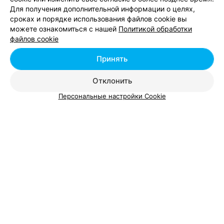
Для получения дополнительной информации о целях,
сроках и порядке использования файлов cookie вы
МАГАЗИН
можете ознакомиться с нашей
Политикой обработки
Ломбард, скупка, конфискат
файлов cookie
Могилев, ул. Космонавтов, 34
до 18:00
Принять
Отклонить
Персональные настройки Cookie
Добавить компанию
Добавить специалиста
О проекте
Новости проекта
Размещение рекламы
Вакансии
Публичный договор
Способы оплаты