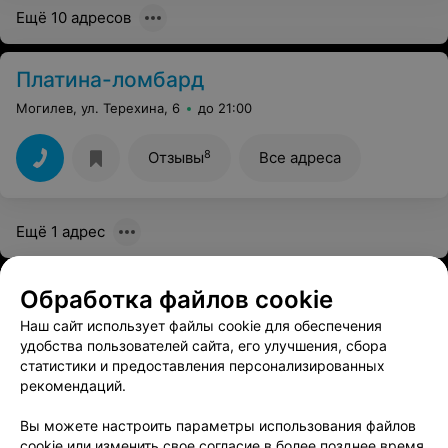
Ещё 10 адресов
Платина-ломбард
Могилев, ул. Терехина, 6
до 21:00
8
Отзывы
Все адреса
Ещё 1 адрес
Обработка файлов cookie
Наш сайт использует файлы cookie для обеспечения
удобства пользователей сайта, его улучшения, сбора
статистики и предоставления персонализированных
рекомендаций.
Вы можете настроить параметры использования файлов
ЭФФЕКТИВНАЯ РЕКЛАМА НА САЙТЕ
cookie или изменить свое согласие в более позднее время.