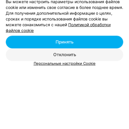
Вы можете настроить параметры использования файлов
Технологии обслуживания
cookie или изменить свое согласие в более позднее время.
ул.Чкалова, 29
Круглосуточно
Для получения дополнительной информации о целях,
сроках и порядке использования файлов cookie вы
можете ознакомиться с нашей
Политикой обработки
КЛИНИНГОВАЯ КОМПАНИЯ
файлов cookie
АНГЕЛЫ ЧИСТОТЫ
Принять
Минск
с 08:00
Отклонить
Персональные настройки Cookie
Добавить компанию
Добавить специалиста