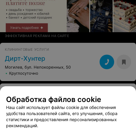
ЭФФЕКТИВНАЯ РЕКЛАМА НА САЙТЕ
КЛИНИНГОВЫЕ УСЛУГИ
Дирт-Хунтер
Могилев, бул. Непокоренных, 50
Круглосуточно
КЛИНИНГОВАЯ КОМПАНИЯ
Обработка файлов cookie
Золушка
Наш сайт использует файлы cookie для обеспечения
Могилев, ул. 2-ой переулок Тютчева, 1
удобства пользователей сайта, его улучшения, сбора
с 08:00
статистики и предоставления персонализированных
рекомендаций.
КЛИНИНГОВАЯ КОМПАНИЯ