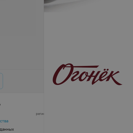
р
© 2026 ООО «Артокс Лаб», УНП 191700409,
регистрирующий орган - Минский горисполком
|
220012, Республика Беларусь, г. Минск,
ства
улица Толбухина, 2, пом. 16 | info@relax.by
 данных