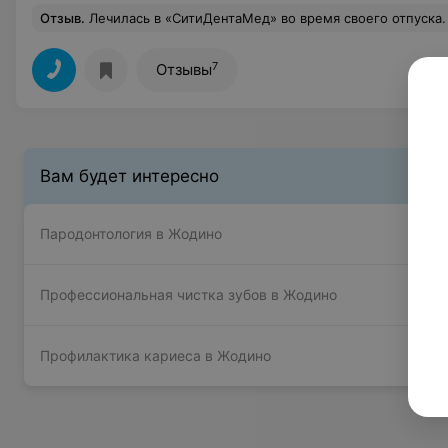
Отзыв
.
Лечилась в «СитиДентаМед» во время своего отпуска. Времени было мало, а проблем с зубами много. Спасибо всему коллективу стоматологии за то, что записали меня по телефону, грамотно спланировали консультации всех специалистов и последующее лечение. И хоть придется приехать еще раз, но основные проблемы уже решены благодаря усилиям замечательных врачей. Особенно впечатлило меня то, что за один день мне подготовили зуб и поставили современную керамиче
7
Отзывы
Вам будет интересно
Пародонтология в Жодино
Профессиональная чистка зубов в Жодино
Профилактика кариеса в Жодино