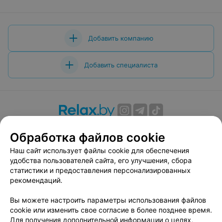
Добавить компанию
Добавить специалиста
О проекте
Новости проекта
Размещение рекламы
Обработка файлов cookie
Вакансии
Публичный договор
Способы оплаты
Наш сайт использует файлы cookie для обеспечения
Публичный договор по использованию сервиса
удобства пользователей сайта, его улучшения, сбора
«Афиша»
статистики и предоставления персонализированных
Пользовательское соглашение
рекомендаций.
Написать в поддержку
Вы можете настроить параметры использования файлов
Связаться по вопросам сотрудничества
cookie или изменить свое согласие в более позднее время.
Написать руководителю relax.by
Для получения дополнительной информации о целях,