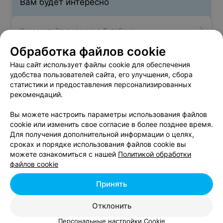
Вам будет интересно
Кинезиотейпирование в Витебске
Обработка файлов cookie
Биорезонансная терапия в Витебске
Наш сайт использует файлы cookie для обеспечения
удобства пользователей сайта, его улучшения, сбора
статистики и предоставления персонализированных
Торакальная хирургия в Витебске
рекомендаций.
Вы можете настроить параметры использования файлов
cookie или изменить свое согласие в более позднее время.
Для получения дополнительной информации о целях,
сроках и порядке использования файлов cookie вы
можете ознакомиться с нашей
Политикой обработки
Добавить компанию
файлов cookie
Добавить специалиста
Принять
Отклонить
Персональные настройки Cookie