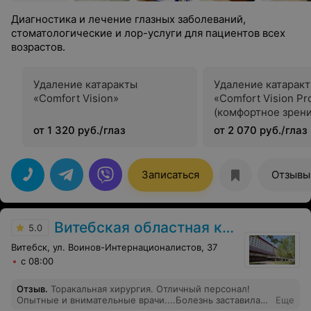
Диагностика и лечение глазных заболеваний,
стоматологические и лор-услуги для пациентов всех
возрастов.
Удаление катаракты
Удаление катарак
«Comfort Vision»
«Comfort Vision Pr
(комфортное зрени
защитой сетчатки)
от 1 320 руб./глаз
от 2 070 руб./глаз
Записаться
Отзывы
Витебская областная клиническая больница
5.0
Витебск, ул. Воинов-Интернационалистов, 37
с 08:00
Отзыв
.
Торакальная хирургия. Отличный персонал!
Опытные и внимательные врачи....Болезнь заставила
Еще