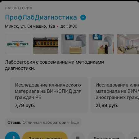
ЛАБОРАТОРИЯ
ПрофЛабДиагностика
Минск, ул. Семашко, 12а
до 18:00
Лаборатория с современными методиками
диагностики.
Исследование клинического
Исследование кли
материала на ВИЧ/СПИД для
материала на ВИЧ
граждан РБ
иностранных граж
7,79 руб.
21,89 руб.
Отзыв
.
Отличная лаборатория
Еще
Задать вопрос
Все адреса
В