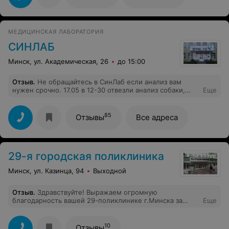
действительно семейная клиника с
высококвалифицированными специалистами. Теперь
только к Вам
МЕДИЦИНСКАЯ ЛАБОРАТОРИЯ
СИНЛАБ
Минск, ул. Академическая, 26
до 15:00
Отзыв
.
Не обращайтесь в СинЛаб если анализ вам
нужен срочно. 17.05 в 12-30 отвезли анализ собаки,
Еще
просили срочно сделать, так как собака была в очень
плохом состоянии. Около 16 часов позвонили, нам
ответили что анализ готов, уточнили почту и сказали
85
Отзывы
Все адреса
что сейчас отправят. В 16-45 собака умерла. Сегодня
уже 18.05 23-00 администраторы СинЛаб так и не
нашли времени нажать на кнопку для отправки
результата анализа. Дай бог им, вместе с их
29-я городская поликлиника
собственниками, которые держат таких сотрудников,
чтобы их по жизни окружали такие же профессионалы
Минск, ул. Казинца, 94
Выходной
как они сами.
Отзыв
.
Здравствуйте! Выражаем огромную
благодарность вашей 29-поликлинике г.Минска за
Еще
возможность сделать платно тест на антитела к COVID-
19! Делали этот тест на пару с
подругой,14.07.2020.Предварительно записались по
10
Отзывы