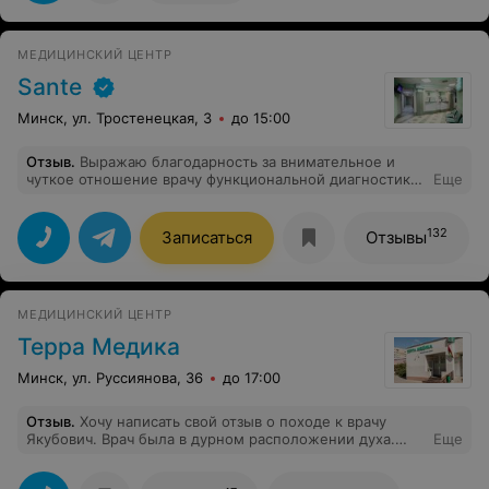
перенесли время записи, хоть спросили смогу ли
приехать, и то хорошо.
МЕДИЦИНСКИЙ ЦЕНТР
Sante
Минск, ул. Тростенецкая, 3
до 15:00
Отзыв
.
Выражаю благодарность за внимательное и
чуткое отношение врачу функциональной диагностики
Еще
Шурыгиной Наталье Петровне. Спасибо!
132
Записаться
Отзывы
МЕДИЦИНСКИЙ ЦЕНТР
Терра Медика
Минск, ул. Руссиянова, 36
до 17:00
Отзыв
.
Хочу написать свой отзыв о походе к врачу
Якубович. Врач была в дурном расположении духа.
Еще
Предложила сделать кольпоскопию, на вопрос:
"Сколько это будет стоить?" ответила: "У нас есть