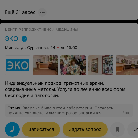
Ещё 31 адрес
ЦЕНТР РЕПРОДУКТИВНОЙ МЕДИЦИНЫ
ЭКО
Минск, ул. Сурганова, 54
до 15:00
Индивидуальный подход, грамотные врачи,
современные методы. Услуги по лечению всех форм
бесплодия и патологий.
Отзыв
.
Впервые была в этой лаборатории. Осталась
приятно удивлена. Администратор энергичная,
Еще
вежливая, оформила все быстро. Медсестра просто
золотце, все сделала безболезненно и быстро.
Отличная лаборатория, рекомендую.
Записаться
Задать вопрос
О