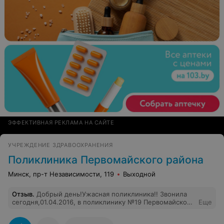
ЭФФЕКТИВНАЯ РЕКЛАМА НА САЙТЕ
УЧРЕЖДЕНИЕ ЗДРАВООХРАНЕНИЯ
Поликлиника Первомайского района
Минск, пр-т Независимости, 119
Выходной
Отзыв
.
Добрый день!Ужасная поликлиника!! Звонила
сегодня,01.04.2016, в поликлинику №19 Первомайского
Еще
района.В стол справок:285-65-81,а там женщина-
хамка. Ни здравствуйте ,ни до свидания.Только трубку