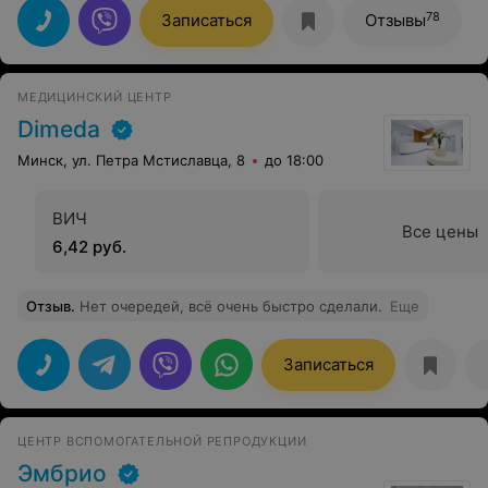
комнатой, уровнем обслуживания и высоким
78
Записаться
Отзывы
качеством используемой косметики. А самое главное,
трудно найти человека, так любящего свою работу, как
Анжелика. Очень советую посетить косметолога,
чтобы услышать компетентное мнение, принять
МЕДИЦИНСКИЙ ЦЕНТР
приятные процедуры для лица и тела! Результатом
очень довольна! Получила массу приятных ощущений,
Dimeda
позитив и красоту!
Минск, ул. Петра Мстиславца, 8
до 18:00
ВИЧ
Все цены
6,42 руб.
Отзыв
.
Нет очередей, всё очень быстро сделали.
Еще
Записаться
ЦЕНТР ВСПОМОГАТЕЛЬНОЙ РЕПРОДУКЦИИ
Эмбрио