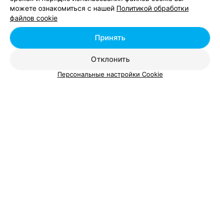
исследования, а также ознакомиться с отзывами на
можете ознакомиться с нашей
Политикой обработки
клиники. По подсчетам специалистов, анализ на вич в
файлов cookie
Минске является одним из самых востребованных.
Принять
Отклонить
Добавить компанию
Персональные настройки Cookie
Добавить специалиста
О проекте
Новости проекта
Размещение рекламы
Вакансии
Публичный договор
Способы оплаты
Публичный договор по использованию сервиса
«Афиша»
Пользовательское соглашение
Написать в поддержку