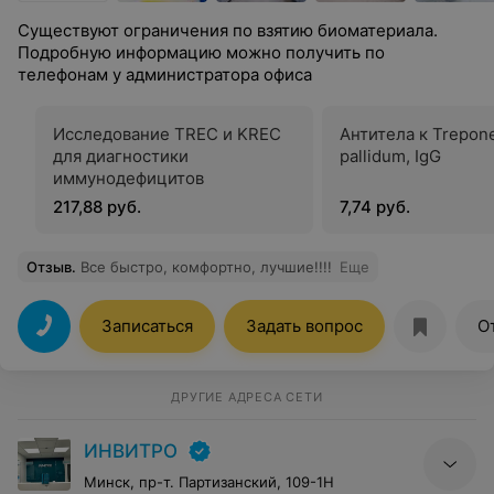
Существуют ограничения по взятию биоматериала.
Подробную информацию можно получить по
телефонам у администратора офиса
Исследование TREC и KREC
Антитела к Trepo
для диагностики
pallidum, IgG
иммунодефицитов
217,88 руб.
7,74 руб.
Отзыв
.
Все быстро, комфортно, лучшие!!!!
Еще
Записаться
Задать вопрос
О
ДРУГИЕ АДРЕСА СЕТИ
ИНВИТРО
Минск, пр-т. Партизанский, 109-1Н