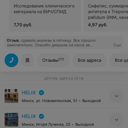
Исследование клинического
Сифилис, суммарн
материала на ВИЧ/СПИД
антитела к Trepon
pallidum (ИФА, каче
7,70 руб.
4,97 руб.
Отзыв
.
сдавала анализы в пятницу. Все прошло
замечательно. Спасибо девушке на кассе за
Еще
отзывчивость.
272
Отзывы
Все адреса
Все ц
ДРУГИЕ АДРЕСА СЕТИ
HELIX
Минск, ул. Нововиленская, 51
Выходной
HELIX
Минск, Игоря Лученка, 25
Выходной