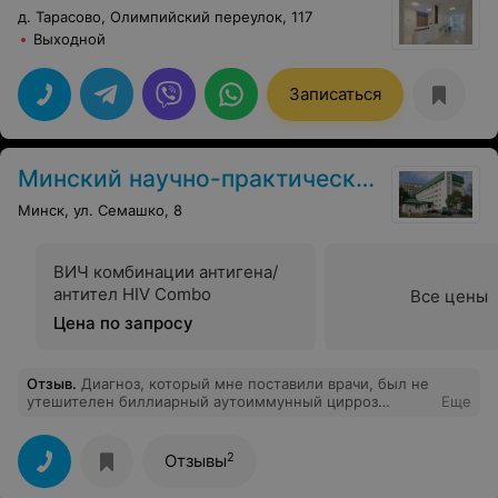
д. Тарасово, Олимпийский переулок, 117
Выходной
Записаться
Минский научно-практический центр хирургии, трансплантологии и гематологии
Минск, ул. Семашко, 8
ВИЧ комбинации антигена/
антител HIV Combo
Все цены
Цена по запросу
Отзыв
.
Диагноз, который мне поставили врачи, был не
утешителен биллиарный аутоиммунный цирроз
Еще
печени. Методик лечения и препаратов для лечения
данного заболевания нет. Наши могилевские врачи
Крылова С.И., Листратенко Л.А., Медведник В.Ф, Бахта
2
Отзывы
Н.А., Пранович А.Г., Воробьева Л.Я. сделали все
возможное чтобы продлить мои дни, поддержать мой