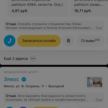
pallidum (ИФА, качеств. Опр.)
pallidum (хиам,
полуколичественн
4,97 руб.
16,71 руб.
автоматизированн
определение, roch
Отзыв
.
Спасибо огромное специалистам Лобан
Михаил Александрович и Козлов Алексей Евгеньевич.
Еще
Как всегда прием прошел на высоте. Если бы была
возможность, поставила 10 звезд!
243
Записаться онлайн
Отзывы
Ещё 2 адреса
МЕДИЦИНСКИЙ ЦЕНТР
Элеос
Минск, ул. Ф. Скорины, 11
Выходной
Отзыв
.
Хочу выразить благодарность косметологу
Анжелике, за тёплый приём и профессиональную
Еще
помощь в улучшении моего внешнего вида и здоровья!
Была приятно удивлена великолепно оборудованной