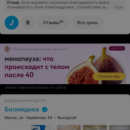
Отзыв
.
Хочу выразить огромную благодарность врачу
отоневрологу Элле Александровне. Спасибо вам за
Еще
ваш профессионализм, за человеческое отношение к
своим пациентам, за понимание и поддержку.
46
Отзывы
Все цены
ЭФФЕКТИВНАЯ РЕКЛАМА НА САЙТЕ
МЕДИЦИНСКИЙ ЦЕНТР
Биомедика
Минск, ул. Червякова, 64
Выходной