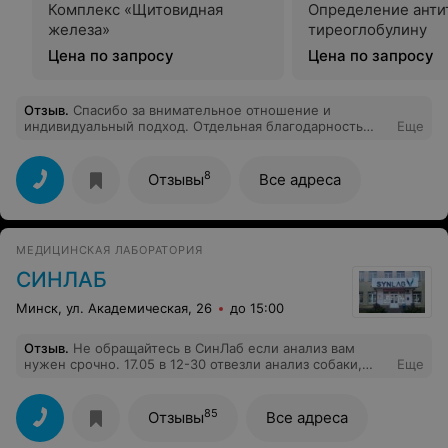
Комплекс «Щитовидная
Определение анти
железа»
тиреоглобулину
Цена по запросу
Цена по запросу
Отзыв
.
Спасибо за внимательное отношение и
индивидуальный подход. Отдельная благодарность
Еще
руководителю отдела клиентского сервиса - Морзоль
Калерия - за персональное сопровождение, заботу и
комфорт. Только положительные рекомендации,
8
Отзывы
Все адреса
действительно семейная клиника с
высококвалифицированными специалистами. Теперь
только к Вам
МЕДИЦИНСКАЯ ЛАБОРАТОРИЯ
СИНЛАБ
Минск, ул. Академическая, 26
до 15:00
Отзыв
.
Не обращайтесь в СинЛаб если анализ вам
нужен срочно. 17.05 в 12-30 отвезли анализ собаки,
Еще
просили срочно сделать, так как собака была в очень
плохом состоянии. Около 16 часов позвонили, нам
ответили что анализ готов, уточнили почту и сказали
85
Отзывы
Все адреса
что сейчас отправят. В 16-45 собака умерла. Сегодня
уже 18.05 23-00 администраторы СинЛаб так и не