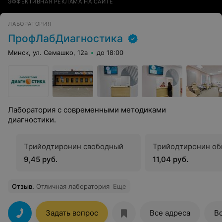
ЭФФЕКТИВНАЯ РЕКЛАМА НА САЙТЕ
ЛАБОРАТОРИЯ
ПрофЛабДиагностика
Минск, ул. Семашко, 12а
до 18:00
Лаборатория с современными методиками
диагностики.
Трийодтиронин свободный
Трийодтиронин о
9,45 руб.
11,04 руб.
Отзыв
.
Отличная лаборатория
Еще
Задать вопрос
Все адреса
В