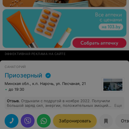
ЭФФЕКТИВНАЯ РЕКЛАМА НА САЙТЕ
САНАТОРИЙ
Приозерный
Минская обл., к.п. Нарочь, ул. Песчаная, 21
до 19:30
Отзыв
.
Отдыхали с подругой в ноябре 2022. Получили
большой заряд сил, энергии, положительных эмоций!
Еще
Санаторий полностью отвечает заявленным звёздам.
Соответственно цена - качество. Медицинский
персонал подобран высокой квалификации, также на
Забронировать
Отз
высоте и другие подразделения. Все условия для
спортивного и культурного отдыха, отличная кухня.