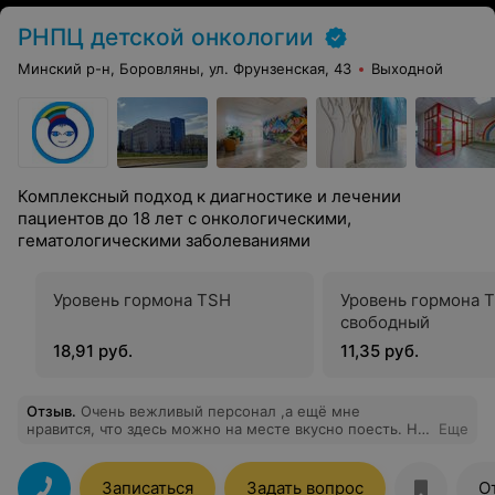
РНПЦ детской онкологии
Минский р-н, Боровляны, ул. Фрунзенская, 43
Выходной
Комплексный подход к диагностике и лечении
пациентов до 18 лет с онкологическими,
гематологическими заболеваниями
Уровень гормона TSH
Уровень гормона 
свободный
18,91 руб.
11,35 руб.
Отзыв
.
Очень вежливый персонал ,а ещё мне
нравится, что здесь можно на месте вкусно поесть. Не
Еще
нужно с собой возить.
Записаться
Задать вопрос
О