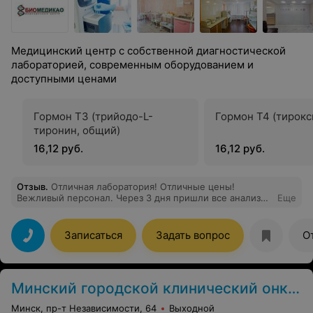
Медицинский центр с собственной диагностической
лабораторией, современным оборудованием и
доступными ценами
Гормон Т3 (трийодо-L-
Гормон Т4 (тирокс
тиронин, общий)
16,12 руб.
16,12 руб.
Отзыв
.
Отличная лаборатория! Отличные цены!
Вежливый персонал. Через 3 дня пришли все анализы
Еще
в очень читаемой форме на бланках фирмы. Спасибо!
Записаться
Задать вопрос
О
Минский городской клинический онкологический центр
Минск, пр-т Независимости, 64
Выходной