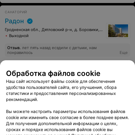
нашли времени нажать на кнопку для отправки
результата анализа. Дай бог им, вместе с их
САНАТОРИЙ
собственниками, которые держат таких сотрудников,
чтобы их по жизни окружали такие же профессионалы
Радон
как они сами.
Гродненская обл., Дятловский р-н, д. Боровики, 10
Выходной
Отзыв
.
лет пять назад есздили с детьми, нам
понравилось
Еще
Забронировать
Отз
Обработка файлов cookie
Наш сайт использует файлы cookie для обеспечения
удобства пользователей сайта, его улучшения, сбора
Показать последние 14
статистики и предоставления персонализированных
рекомендаций.
1
2
Вы можете настроить параметры использования файлов
cookie или изменить свое согласие в более позднее время.
Для получения дополнительной информации о целях,
Анализ на гормоны щитовидной железы необходим для
сроках и порядке использования файлов cookie вы
точной диагностики заболеваний щитовидки, симптоматика