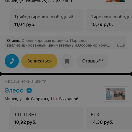
Минск, ул. Игнатенко, 8
до 21:00
Трийодтиронин свободный
Тироксин свободн
11,04 руб.
10,79 руб.
Отзыв
.
Очень хорошая клиника. Персонал
квалифицированный ,внимательный.Особенно хочу
Еще
поблагодарить врача-эндоскописта Лесковскую С.В.,
анестезиолога Гридюшко Н.И.,медсестёр Скаковскую
Н. и Хлестову Л.
43
Записаться
Отзывы
МЕДИЦИНСКИЙ ЦЕНТР
Элеос
Минск, ул. Ф. Скорины, 11
Выходной
ТТГ (TSH)
FT3
10,92 руб.
14,36 руб.