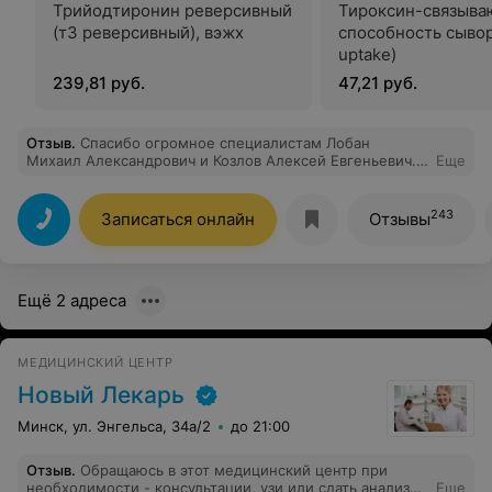
Трийодтиронин реверсивный
Тироксин-связыв
(т3 реверсивный), вэжх
способность сывор
uptake)
239,81 руб.
47,21 руб.
Отзыв
.
Спасибо огромное специалистам Лобан
Михаил Александрович и Козлов Алексей Евгеньевич.
Еще
Как всегда прием прошел на высоте. Если бы была
возможность, поставила 10 звезд!
243
Записаться онлайн
Отзывы
Ещё 2 адреса
МЕДИЦИНСКИЙ ЦЕНТР
Новый Лекарь
Минск, ул. Энгельса, 34а/2
до 21:00
Отзыв
.
Обращаюсь в этот медицинский центр при
необходимости - консультации, узи или сдать анализы.
Еще