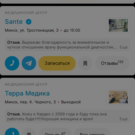
Спасибо "Приозерный"! До новых встреч!
МЕДИЦИНСКИЙ ЦЕНТР
Sante
Минск, ул. Тростенецкая, 3
до 15:00
Отзыв
.
Выражаю благодарность за внимательное и
чуткое отношение врачу функциональной диагностики
Еще
Шурыгиной Наталье Петровне. Спасибо!
132
Записаться
Отзывы
МЕДИЦИНСКИЙ ЦЕНТР
Терра Медика
Минск, пер. К. Чорного, 3
Выходной
Отзыв
.
Хожу к Кардис с 2009 года и буду пока она
работать будет!!!!Хорошая женщина и врач!
Еще
47
Отзывы
Все адреса