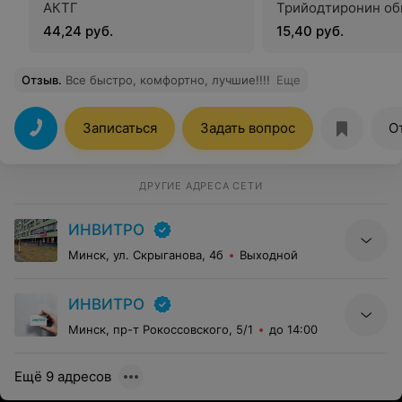
АКТГ
Трийодтиронин о
44,24 руб.
15,40 руб.
Отзыв
.
Все быстро, комфортно, лучшие!!!!
Еще
Записаться
Задать вопрос
О
ДРУГИЕ АДРЕСА СЕТИ
ИНВИТРО
Минск, ул. Скрыганова, 4б
Выходной
ИНВИТРО
Минск, пр-т Рокоссовского, 5/1
до 14:00
Ещё 9 адресов