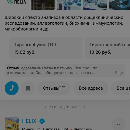
Широкий спектр анализов в области общеклинических
исследований, аллергологии, биохимии, иммунологии,
микробиологии и др.
Тиреоглобулин (ТГ)
Тиреотропный гор
15,02 руб.
10,26 руб.
Отзыв
.
сдавала анализы в пятницу. Все прошло
замечательно. Спасибо девушке на кассе за
Еще
отзывчивость.
272
Отзывы
Все адреса
Все ц
ДРУГИЕ АДРЕСА СЕТИ
HELIX
Минск, ул. Гинтовта, 12А
Выходной