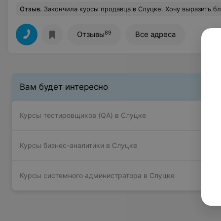
Отзыв
.
Закончила курсы продавца в Слуцке. Хочу выразить благодарность преподавателю Шевченко Елене Павловне за интересно и грамотно составленную программу, очень много было информации из личной практики. С удовольствием продолжил
89
Отзывы
Все адреса
Вам будет интересно
Курсы тестировщиков (QA) в Слуцке
Курсы бизнес-аналитики в Слуцке
Курсы системного администратора в Слуцке