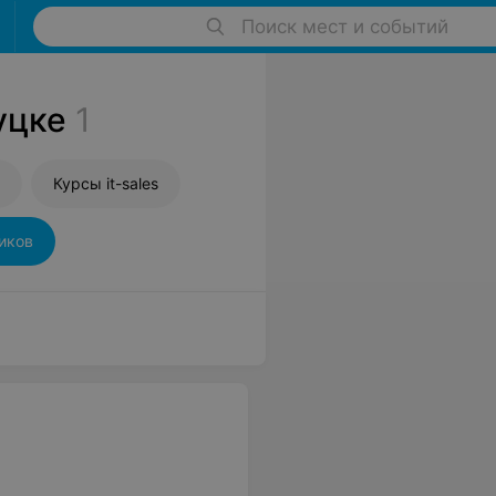
Поиск мест и событий
уцке
1
Курсы it-sales
иков