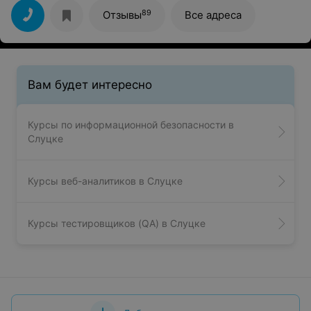
составленную программу, очень много было
информации из личной практики. С удовольствием
89
Отзывы
Все адреса
продолжила бы обучение у этого преподавателя на
более высоком уровне. Девочки, всем желающим,
рекомендую.
Вам будет интересно
Курсы по информационной безопасности в
Слуцке
Курсы веб-аналитиков в Слуцке
Курсы тестировщиков (QA) в Слуцке