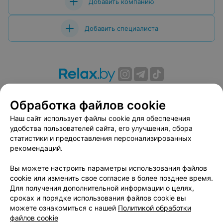
Добавить компанию
Добавить специалиста
О проекте
Новости проекта
Размещение рекламы
Обработка файлов cookie
Вакансии
Публичный договор
Способы оплаты
Публичный договор по использованию сервиса
Наш сайт использует файлы cookie для обеспечения
«Афиша»
удобства пользователей сайта, его улучшения, сбора
статистики и предоставления персонализированных
Пользовательское соглашение
рекомендаций.
Написать в поддержку
Вы можете настроить параметры использования файлов
Связаться по вопросам сотрудничества
cookie или изменить свое согласие в более позднее время.
Написать руководителю relax.by
Для получения дополнительной информации о целях,
Персональные настройки cookie
сроках и порядке использования файлов cookie вы
можете ознакомиться с нашей
Политикой обработки
Обработка персональных данных
файлов cookie