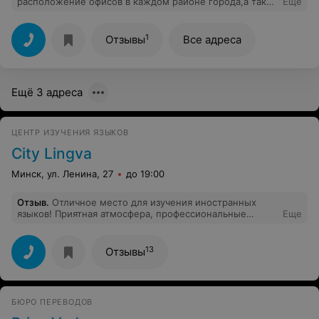
расположение офисов в каждом районе города,а так
Еще
профессионализм и манера подачи преподавателей
замотивируют вас продолжить курс и записаться на
еще один!
1
Отзывы
Все адреса
Ещё 3 адреса
ЦЕНТР ИЗУЧЕНИЯ ЯЗЫКОВ
City Lingva
Минск, ул. Ленина, 27
до 19:00
Отзыв
.
Отличное место для изучения иностранных
языков! Приятная атмосфера, профессиональные
Еще
преподаватели с огромным багажом знаний, умением
их подать и чувством юмора :) Центр города, рядом
метро "Пролетарская". Отдельная благодарность
13
Отзывы
Сергею Самохвалу и Наталье Журавлевой!
БЮРО ПЕРЕВОДОВ