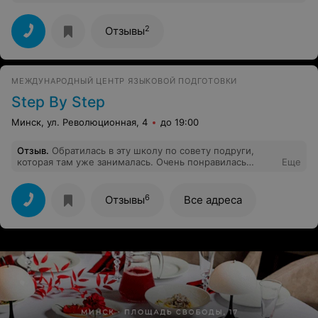
национальной визы. Хороший сервис, быстрая работа,
доброжелательный персонал. Расположение в центре
города.
2
Отзывы
МЕЖДУНАРОДНЫЙ ЦЕНТР ЯЗЫКОВОЙ ПОДГОТОВКИ
Step By Step
Минск, ул. Революционная, 4
до 19:00
Отзыв
.
Обратилась в эту школу по совету подруги,
которая там уже занималась. Очень понравилась
Еще
администратор Анастасия. Приятная и
доброжелательная девушка. Все подробно объяснила
и помогла подобрать подходящее время занятий.
6
Отзывы
Все адреса
Надеюсь, что на занятиях так же все понравится.