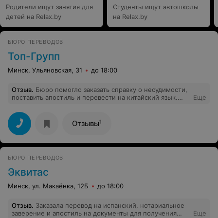
Родители ищут занятия для
Студенты ищут автошколы
детей на Relax.by
на Relax.by
БЮРО ПЕРЕВОДОВ
Топ-Групп
Минск, Ульяновская, 31
до 18:00
Отзыв
.
Бюро помогло заказать справку о несудимости,
поставить апостиль и перевести на китайский язык.
Еще
Пришлось, конечно, делать доверенность, но времени
самой заниматься не было, надо было уезжать. Все
сделали как и договаривались. Очень выручили
1
Отзывы
БЮРО ПЕРЕВОДОВ
Эквитас
Минск, ул. Макаёнка, 12Б
до 18:00
Отзыв
.
Заказала перевод на испанский, нотариальное
заверение и апостиль на документы для получения
Еще