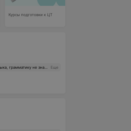
Курсы подготовки к ЦТ
ые. А ещё прекрасный бонус, что на занятиях тебя всегда встречает прекрасная собачка Оливка, с ней английский учится куда лучше) спасибо Елене за знания, мотивацию, продержку и веру в своих учеников!
Еще