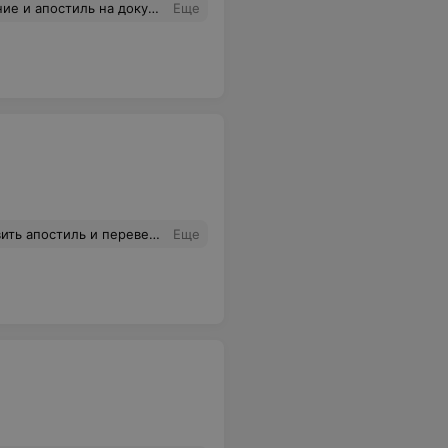
а, доброжелательный персонал. Расположение в центре города.
Еще
ло, надо было уезжать. Все сделали как и договаривались. Очень выручили
Еще