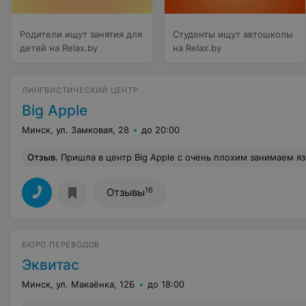
Родители ищут занятия для
Студенты ищут автошколы
детей на Relax.by
на Relax.by
ЛИНГВИСТИЧЕСКИЙ ЦЕНТР
Big Apple
Минск, ул. Замковая, 28
до 20:00
Отзыв
.
Пришла в центр Big Apple с очень плохим занимаем языка, грамматику не знала от слова совсем. И было стыдно произносить даже слова и элементарные предложения. Но сейчас я искренне радуюсь своим достижениям. Прекрасный преподаватель Елена научила понимать, не бояться говорить, теперь даже за границей меня понимают, а я понимаю их))) в центре очень уютная и доброжелательная атмосфера, небольшие и комфортные во всех смыслах группы, занятия всегда разнообразные и весел
16
Отзывы
БЮРО ПЕРЕВОДОВ
Эквитас
Минск, ул. Макаёнка, 12Б
до 18:00