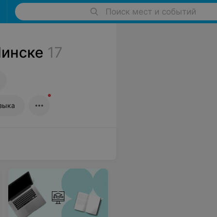
Поиск мест и событий
Минске
17
языка