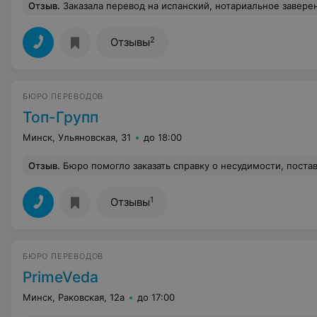
Отзыв
.
Заказала перевод на испанский, нотариальное заверение и апостиль на документы для получения национальной визы. Хороший сервис, быстрая работ
2
Отзывы
БЮРО ПЕРЕВОДОВ
Топ-Групп
Минск, Ульяновская, 31
до 18:00
Отзыв
.
Бюро помогло заказать справку о несудимости, поставить апостиль и перевести на китайский язык. Пришлось, конечно, делать доверенность, но времени самой заниматься не бы
1
Отзывы
БЮРО ПЕРЕВОДОВ
PrimeVeda
Минск, Раковская, 12а
до 17:00