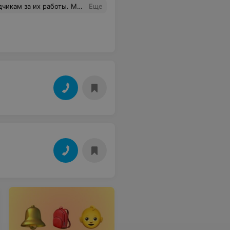
х пор не выплатят. Директор много обещал и пропал(
Еще