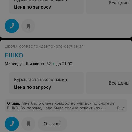
Все цены
Цена по запросу
ШКОЛА КОРРЕСПОНДЕНТСКОГО ОБУЧЕНИЯ
ЕШКО
Минск, ул. Шишкина, 32
до 21:00
Курсы испанского языка
Все цены
Цена по запросу
Отзыв
.
Мне было очень комфортно учиться по системе
ЕШКО. Во-первых, надо было срочно освоить азы
Еще
польского и времени ждать "когда группа соберется" у
меня не было. Во-вторых, очень доступно и интересно
изложен материал (польский - мой 3й иностранный ,
1
Отзывы
так что есть с чем сравнивать). В-третьих. понравилась
работа с удаленным преподавателем. Очень