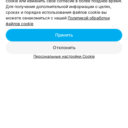
cookie или изменить свое согласие в более позднее время.
Для получения дополнительной информации о целях,
сроках и порядке использования файлов cookie вы
Добавить компанию
можете ознакомиться с нашей
Политикой обработки
файлов cookie
Добавить специалиста
Принять
Отклонить
Персональные настройки Cookie
О проекте
Новости проекта
Размещение рекламы
Вакансии
Публичный договор
Способы оплаты
Публичный договор по использованию сервиса
«Афиша»
Пользовательское соглашение
Написать в поддержку
Связаться по вопросам сотрудничества
Написать руководителю relax.by