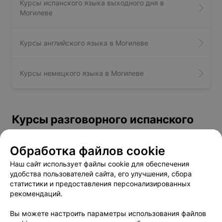
Курсы испанского языка выходного дня в
Могилеве
Курсы английского языка в Могилеве
Курсы немецкого языка в Могилеве
Курсы разговорного испанского
языка - цена в Могилеве
Обработка файлов cookie
Курс поддержания испанского языка
от 264 руб.
Наш сайт использует файлы cookie для обеспечения
Общий курс испанского для взрослых
удобства пользователей сайта, его улучшения, сбора
от 296 руб.
статистики и предоставления персонализированных
(А1 - В2)
рекомендаций.
Вы можете настроить параметры использования файлов