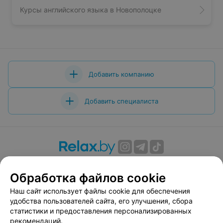
Курсы английского языка в Новополоцке
Добавить компанию
Добавить специалиста
О проекте
Новости проекта
Размещение рекламы
Обработка файлов cookie
Вакансии
Публичный договор
Способы оплаты
Публичный договор по использованию сервиса
Наш сайт использует файлы cookie для обеспечения
«Афиша»
удобства пользователей сайта, его улучшения, сбора
статистики и предоставления персонализированных
Пользовательское соглашение
рекомендаций.