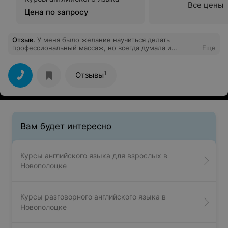
Все цены
Цена по запросу
Отзыв
.
У меня было желание научиться делать
профессиональный массаж, но всегда думала и
Еще
слышала от многих людей, что нужно иметь
медицинское образование. Однажды нашла курсы по
массажу, решилась позвонить и задать вопрос, нужно
1
Отзывы
ли медицинское образование? На свое удивление
услышала, что нет. Это меня очень обрадовало, и цена
устроила, вот так я и попала на курсы "Лидер". Здесь я
встретилась и познакомилась с прекрасными людьми
и профессионалами своего дела – преподавателями.
Огромное спасибо образовательному центру "Лидер"
Вам будет интересно
за прекрасные курсы!
Курсы английского языка для взрослых в
Новополоцке
Курсы разговорного английского языка в
Новополоцке