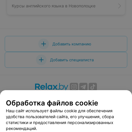
Курсы английского языка в Новополоцке
Добавить компанию
Добавить специалиста
О проекте
Новости проекта
Размещение рекламы
Обработка файлов cookie
Вакансии
Публичный договор
Способы оплаты
Наш сайт использует файлы cookie для обеспечения
Публичный договор по использованию сервиса
удобства пользователей сайта, его улучшения, сбора
«Афиша»
статистики и предоставления персонализированных
Пользовательское соглашение
рекомендаций.