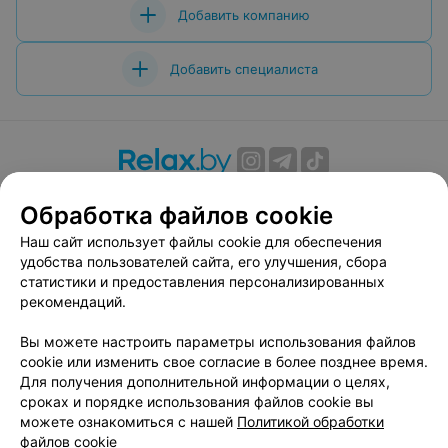
Добавить компанию
Добавить специалиста
О проекте
Новости проекта
Размещение рекламы
Обработка файлов cookie
Вакансии
Публичный договор
Способы оплаты
Наш сайт использует файлы cookie для обеспечения
Публичный договор по использованию сервиса
удобства пользователей сайта, его улучшения, сбора
«Афиша»
статистики и предоставления персонализированных
Пользовательское соглашение
рекомендаций.
Написать в поддержку
Вы можете настроить параметры использования файлов
Связаться по вопросам сотрудничества
cookie или изменить свое согласие в более позднее время.
Написать руководителю relax.by
Для получения дополнительной информации о целях,
сроках и порядке использования файлов cookie вы
Персональные настройки cookie
можете ознакомиться с нашей
Политикой обработки
Обработка персональных данных
файлов cookie