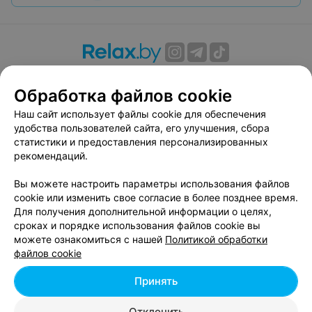
О проекте
Новости проекта
Размещение рекламы
Обработка файлов cookie
Вакансии
Публичный договор
Способы оплаты
Публичный договор по использованию сервиса
Наш сайт использует файлы cookie для обеспечения
«Афиша»
удобства пользователей сайта, его улучшения, сбора
статистики и предоставления персонализированных
Пользовательское соглашение
рекомендаций.
Написать в поддержку
Вы можете настроить параметры использования файлов
Связаться по вопросам сотрудничества
cookie или изменить свое согласие в более позднее время.
Написать руководителю relax.by
Для получения дополнительной информации о целях,
Персональные настройки cookie
сроках и порядке использования файлов cookie вы
можете ознакомиться с нашей
Политикой обработки
Обработка персональных данных
файлов cookie
Принять
© 2026 ООО «Артокс Лаб», УНП 191700409, регистрирующий орган -
Отклонить
Минский горисполком
| 220012, Республика Беларусь, г. Минск,