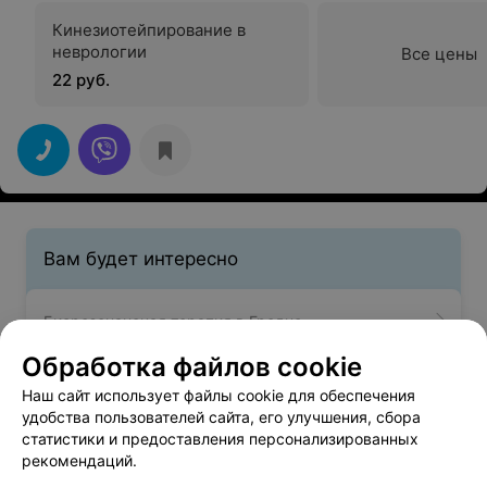
Кинезиотейпирование в
неврологии
Все цены
22 руб.
Вам будет интересно
Биорезонансная терапия в Гродно
Обработка файлов cookie
Торакальная хирургия в Гродно
Наш сайт использует файлы cookie для обеспечения
удобства пользователей сайта, его улучшения, сбора
статистики и предоставления персонализированных
УЗИ брюшной полости в Гродно
рекомендаций.