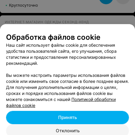
Круглосуточно
ИНТЕРНЕТ-МАГАЗИН ОДЕЖДЫ СЕКОНД-ХЕНД
Ультра
Обработка файлов cookie
Могилев
Круглосуточно
Наш сайт использует файлы cookie для обеспечения
удобства пользователей сайта, его улучшения, сбора
СЕКОНД-ХЕНД
статистики и предоставления персонализированных
рекомендаций.
Мода Макс
Могилев, ул. Космонавтов, 8
с 10:00
Вы можете настроить параметры использования файлов
cookie или изменить свое согласие в более позднее время.
Для получения дополнительной информации о целях,
3
Отзывы
Все адреса
сроках и порядке использования файлов cookie вы
можете ознакомиться с нашей
Политикой обработки
файлов cookie
Ещё 3 адреса
Принять
Отклонить