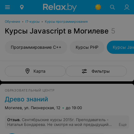
Обучение
•
IT-курсы
•
Курсы программирования
Курсы Javascript в Могилеве
5
Программирование С++
Курсы PHP
Курсы Jav
Фильтры
Карта
ОБРАЗОВАТЕЛЬНЫЙ ЦЕНТР
Древо знаний
Могилев, ул. Пионерская, 12
до 19:00
Отзыв
.
Сентябрьские курсы 2015г. Преподаватель -
Наталья Бондарева. Не смотря на мой предыдущий
Еще
опыт (домашняя практика в течение двух лет),