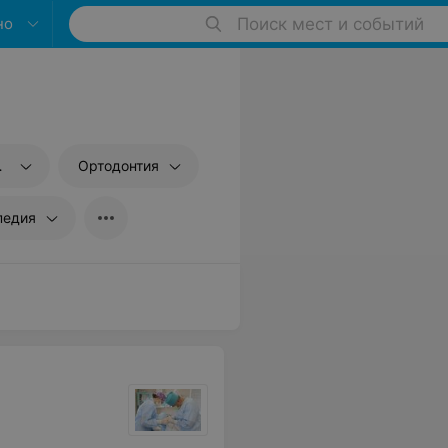
но
Поиск мест и событий
1
Ортодонтия
педия