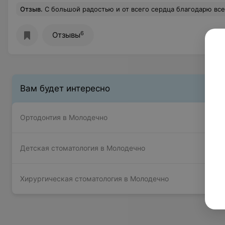
Отзыв
.
C большой радостью и от всего сердца благодарю всех сотрудников клиники, начиная с регистратуры и заканчивая техниками! Особая благодарность моим докторам - Челнокову Сергею Федоровичу, Толстовой Ларисе Марсовне и Балинда Вадиму Степановичу.Ваше отношение к своему труд
6
Отзывы
Вам будет интересно
Ортодонтия в Молодечно
Детская стоматология в Молодечно
Хирургическая стоматология в Молодечно