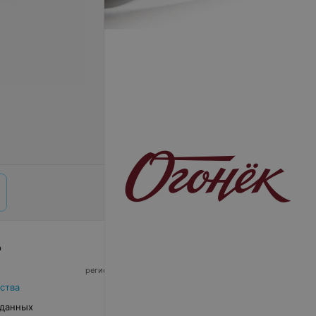
р
© 2026 ООО «Артокс Лаб», УНП 191700409,
регистрирующий орган - Минский горисполком
|
220012, Республика Беларусь, г. Минск,
ства
улица Толбухина, 2, пом. 16 | info@relax.by
 данных