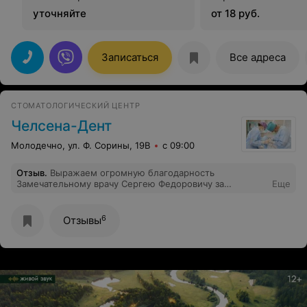
уточняйте
от 18 руб.
Записаться
Все адреса
СТОМАТОЛОГИЧЕСКИЙ ЦЕНТР
Челсена-Дент
Молодечно, ул. Ф. Сорины, 19В
с 09:00
Отзыв
.
Выражаем огромную благодарность
Замечательному врачу Сергею Федоровичу за
Еще
идеальную работу!!! И всему персоналу за прекрасное
отношение и внимание! Будем рекомендовать))
6
Отзывы