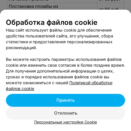
Постановка пломбы из
от 55 руб.
фотополимерного материала
Профессиональная гигиена всех зубов
от 170 руб.
Обработка файлов cookie
Профессиональная гигиена полости рта
от 7 руб.
Наш сайт использует файлы cookie для обеспечения
Профессиональная чистка зубов
от 140 руб.
удобства пользователей сайта, его улучшения, сбора
статистики и предоставления персонализированных
Профессиональная чистка одного зуба
от 5 руб.
рекомендаций.
Вы можете настроить параметры использования файлов
cookie или изменить свое согласие в более позднее время.
Для получения дополнительной информации о целях,
сроках и порядке использования файлов cookie вы
Добавить компанию
можете ознакомиться с нашей
Политикой обработки
файлов cookie
Добавить специалиста
Принять
Отклонить
Персональные настройки Cookie