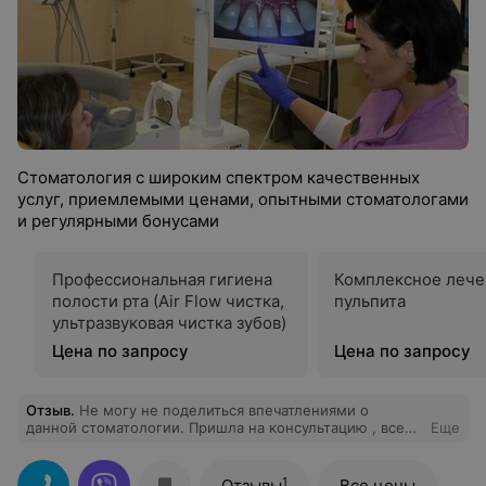
Стоматология с широким спектром качественных
услуг, приемлемыми ценами, опытными стоматологами
и регулярными бонусами
Профессиональная гигиена
Комплексное лече
полости рта (Air Flow чистка,
пульпита
ультразвуковая чистка зубов)
Цена по запросу
Цена по запросу
Отзыв
.
Не могу не поделиться впечатлениями о
данной стоматологии. Пришла на консультацию , все
Еще
подробно объяснили , рассказали про каждый зуб ,
объяснили , правила ухода за зубами . Сделала проф.
гигиену. Очень довольна, рекомендую.
1
Отзывы
Все цены