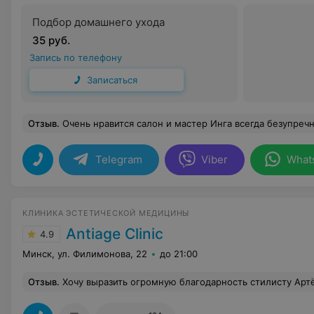
Подбор домашнего ухода
35 руб.
Запись по телефону
Записаться
Отзыв
.
Очень нравится салон и мастер Инга всегда безупреч
Telegram
Viber
What
КЛИНИКА ЭСТЕТИЧЕСКОЙ МЕДИЦИНЫ
Antiage Clinic
4.9
Минск, ул. Филимонова, 22
до 21:00
Отзыв
.
Хочу выразить огромную благодарность стилисту Артёму!Профессионал своего дела с золотыми руками!Очень аккуратный,улыбчивый,отзывчивый специалист,что не мало важно в этой сфере. Окрашивание на высшем уровне, еще никто так професс