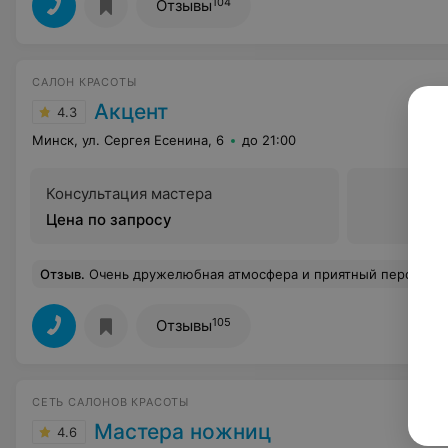
104
Отзывы
САЛОН КРАСОТЫ
Акцент
4.3
Минск, ул. Сергея Есенина, 6
до 21:00
Консультация мастера
Цена по запросу
Отзыв
.
Очень дружелюбная атмосфера и приятный персонал. Только возник вопрос с ценами на услуги. Записалась онлайн на сайте на депиляцию по акции (область над губой+подбородок) за 18 рублей. На кассе сказали, что общая сумма 24 рубля. Я спросила про акцию, согласились. В этот же день был и маникюр. Месяц назад я делала в этом же салоне маникюр с долговременным покрытием+укрепление гелем+дизайн за 67 рублей. Сегодня был маникюр без цветного лака, просто гель. И цена также осталась 65 рублей. Я уточнила, почему так, ведь лака нет, про
105
Отзывы
СЕТЬ САЛОНОВ КРАСОТЫ
Мастера ножниц
4.6