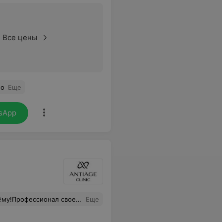
Все цены
но
Еще
sApp
ионально не справлялся с моими волосами!Спасибо огромное Вам Артём, теперь я только Ваша клиентка!
Еще