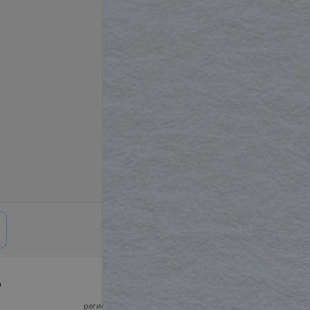
р
© 2026 ООО «Артокс Лаб», УНП 191700409,
регистрирующий орган - Минский горисполком
|