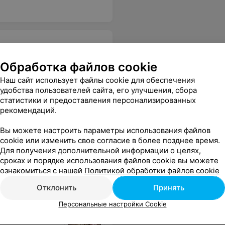
Обработка файлов cookie
Наш сайт использует файлы cookie для обеспечения
удобства пользователей сайта, его улучшения, сбора
статистики и предоставления персонализированных
Все цены
рекомендаций.
Вы можете настроить параметры использования файлов
сто гель, но так и не поняла, из чего сложились 65 рублей. Также сказали про разных мастеров, но нигде не указаны скидки или акции к новому мастеру, значит прейскурант одинаковый. В общем, осадок остался не совсем приятный.
Еще
cookie или изменить свое согласие в более позднее время.
Для получения дополнительной информации о целях,
сроках и порядке использования файлов cookie вы можете
ознакомиться с нашей
Политикой обработки файлов cookie
Отклонить
Принять
Персональные настройки Cookie