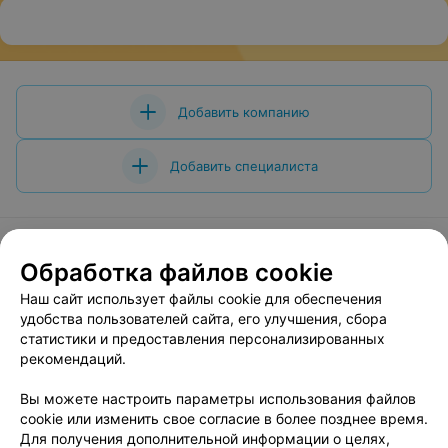
Добавить компанию
Добавить специалиста
Обработка файлов cookie
О проекте
Новости проекта
Размещение рекламы
Наш сайт использует файлы cookie для обеспечения
Вакансии
Публичный договор
Способы оплаты
удобства пользователей сайта, его улучшения, сбора
статистики и предоставления персонализированных
Публичный договор по использованию сервиса
рекомендаций.
«Афиша»
Пользовательское соглашение
Вы можете настроить параметры использования файлов
cookie или изменить свое согласие в более позднее время.
Написать в поддержку
Для получения дополнительной информации о целях,