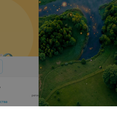
р
© 2026 ООО «Артокс Лаб», УНП 191700409,
регистрирующий орган - Минский горисполком
|
220012, Республика Беларусь, г. Минск,
ства
улица Толбухина, 2, пом. 16 | info@relax.by
 данных