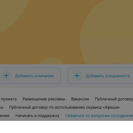
Добавить компанию
Добавить специалиста
 проекта
Размещение рекламы
Вакансии
Публичный догово
ты
Публичный договор по использованию сервиса «Афиша»
шение
Написать в поддержку
Связаться по вопросам сотрудниче
x.by
Персональные настройки cookie
Обработка персональных