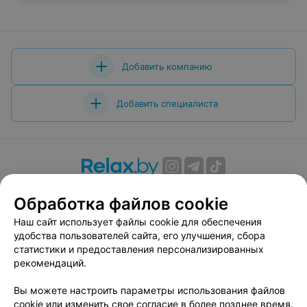
Добавить компанию
Добавить специалиста
О проекте
Новости проекта
Размещение рекламы
Обработка файлов cookie
Вакансии
Публичный договор
Способы оплаты
Наш сайт использует файлы cookie для обеспечения
Публичный договор по использованию сервиса
удобства пользователей сайта, его улучшения, сбора
«Афиша»
статистики и предоставления персонализированных
Пользовательское соглашение
рекомендаций.
Написать в поддержку
Вы можете настроить параметры использования файлов
Связаться по вопросам сотрудничества
cookie или изменить свое согласие в более позднее время.