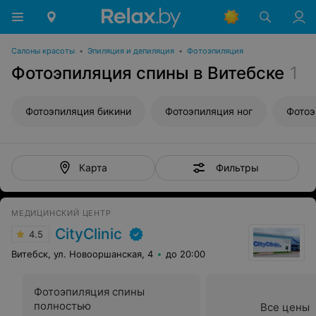
Салоны красоты
•
Эпиляция и депиляция
•
Фотоэпиляция
Фотоэпиляция спины в Витебске
1
Фотоэпиляция бикини
Фотоэпиляция ног
Фотоэ
Фильтры
Карта
МЕДИЦИНСКИЙ ЦЕНТР
CityClinic
4.5
Витебск, ул. Новооршанская, 4
до 20:00
Фотоэпиляция спины
полностью
Все цены