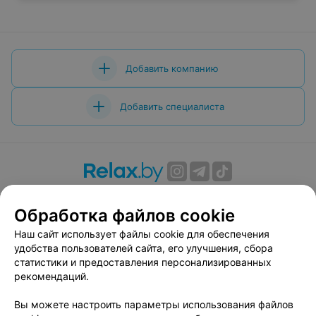
Добавить компанию
Добавить специалиста
О проекте
Новости проекта
Размещение рекламы
Обработка файлов cookie
Вакансии
Публичный договор
Способы оплаты
Публичный договор по использованию сервиса
Наш сайт использует файлы cookie для обеспечения
«Афиша»
удобства пользователей сайта, его улучшения, сбора
статистики и предоставления персонализированных
Пользовательское соглашение
рекомендаций.
Написать в поддержку
Вы можете настроить параметры использования файлов
Связаться по вопросам сотрудничества