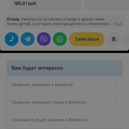
185,01 руб.
Отзыв
.
Никогда не оставляла отзывы о врачах имея
троих детей, а сегодня, посетив детского стоматолога
Еще
с ребенком 3 лет, осталась приятно удивлена, что
врачи так трепетно, по-матерински могут относиться к
своим маленьким пациентам. Машкова Людмила
Записаться
Анатольевна-- более чуткого и внимательного врача я
не встречала. Для ребёнка лечение прошло незаметно
и почти безболезненно. Её подход к детям вместе с
профессионализмом вызывают только восхищение и
благодарность!
Вам будет интересно
Лазерная эпиляция в Витебске
Лазерная эпиляция спины в Витебске
Удаление рубцов, шрамов в Витебске